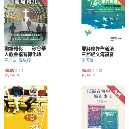
陳少豪
溫以諾
劉志信