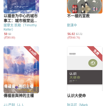
提摩太·凯勒（Timothy
劉漢中
Keller）
J.I.巴刻（J. I.
狄马可（Mark