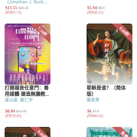
（Jonathan J. Bonk）
J. 尼尔森·詹宁斯（J.
Nelson Jennings ）
金
锦朋（Jinbong Kim）
李在训（ Jae Hoon
Lee） 编
溫以諾
黃仁宇
唐崇荣