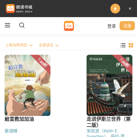
登录
注册
蔡頌輝
宋凯思（Keith E.
Swartley）
萨拉·霍姆