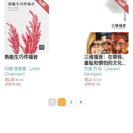
约翰·查普曼（John
杰森·乔治（Jayson
Chapman）
Georges）
Page 1
Page 2
Next Page