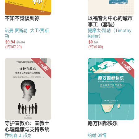
诺曼·贾斯勒
大卫·贾斯
提摩太·凯勒（Timothy
勒
Keller）
乔纳森 J.邦克
约翰·派博