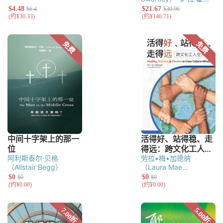
斯（Sarah E.
Holmes）
阿利斯泰尔·贝格
劳拉•梅•加德纳
（Alistair Begg）
（Laura Mae
Gardner）