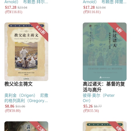
Arnold）
布赖恩‧拜尔
Arnold）
布賴恩‧拜爾
（Bryan E. Beyer）
（Bryan E. Beyer）
奥利金（Origen）
尼撒
彼得‧奥尔（Peter
的格列高利（Gregory
Orr）
of Nyssa）
认信者马克
西姆（Maximus the
Confessor）
德尔图良
（Tertullian）
西普里
安（Thascius Caecilius