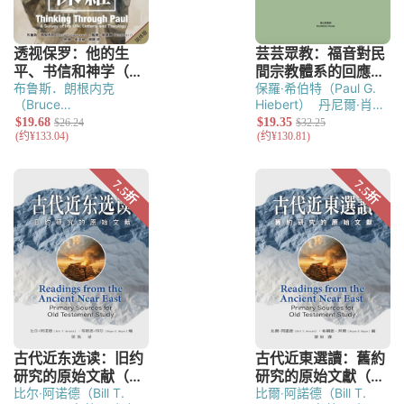
布鲁斯．朗根内克
保羅·希伯特（Paul G.
（Bruce
Hiebert）
丹尼爾·肖
Longenecker）
陶德‧
（Danicl Shaw）
泰特·
斯蒂尔（Todd Still）
帖恩努（Tite
Tienou）
比尔‧阿诺德（Bill T.
比爾‧阿諾德（Bill T.