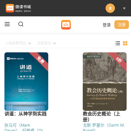
登录
注册
狄马可（Mark
戈斯·罗塞尔（Garth M.
Dever）
纪格睿（Greg
Rosell）