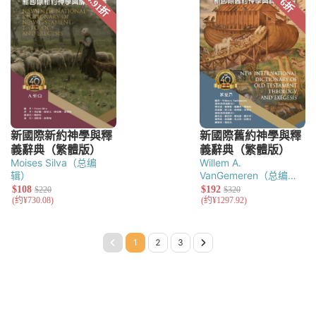
Moises Silva（总编
Willem A.
辑）
VanGemeren（总编
辑）