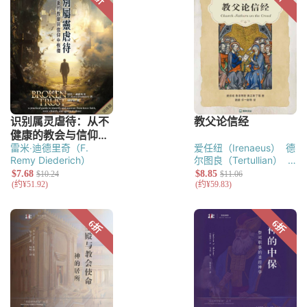
Cyprianus）
希波的奥
古斯丁（Augustine of
Hippo）
雷米‧迪德里奇（F.
爱任纽（Irenaeus）
德
Remy Diederich）
尔图良（Tertullian）
鲁菲努斯（Rufinus of
Aquileia）
克里索罗古
（Peter
Chrysologus）
安波罗
修（Ambrose）
奥古斯
丁（Augustine of
Hippo）