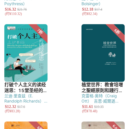
Poythress）
Bolsinger）
兰迪·里查兹（E.
克雷格·奥特（Craig
Randolph Richards）
Ott）
吉恩·威爾遜
里奇·詹姆斯（Richard
（Gene Wilson）
James）