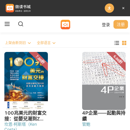
登录
注册
坎恩·柯斯塔（Ken
管鮑
Costa）