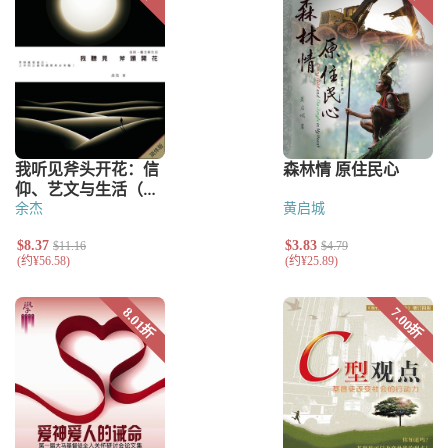
余杰
黄启城