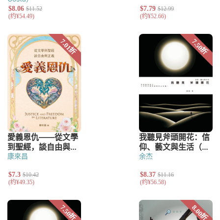
康來昌
余杰