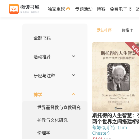
独家重磅
专题活动
博客
免费电子书
默认排序
全部书籍
价格
活动推荐
独家好书
作者推荐——约翰
注释书专区
编辑推荐
近期上架
免费电子书
套装优惠
研经与注释
注释
圣经语言
圣经神学
释经
综览
蒂姆·切斯特（Tim
神学
Chester）
世界基督教与