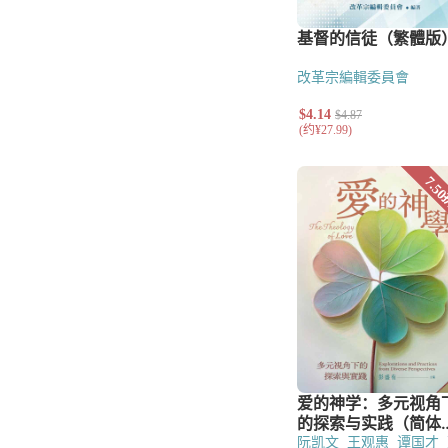
改革宗編輯委員會
阮凯文
王观惠
谭国才