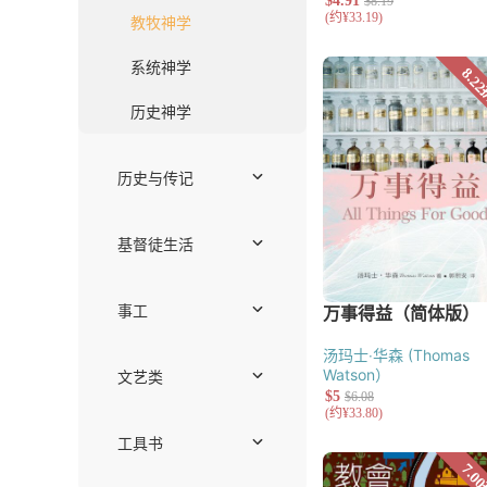
护教与文化研
伦理学
教牧神学
系统神学
历史神学
历史与传记
传记
主题研究
华人教会史
现当代
通史
宗教改革
中世纪
基督徒生活
见证
社会责任
汤玛士‧华森 (Thomas
关系与家庭
Watson）
工作
灵命塑造
事工
崇拜、音乐与