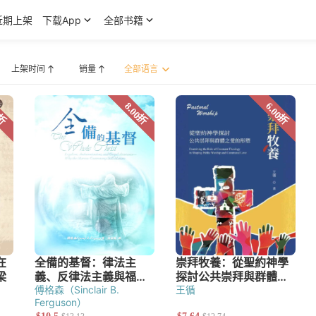
近期上架
下载App
全部书籍
上架时间
销量
·派博（John Piper）
傅格森（Sinclair B.
王循
Ferguson）
宣教研究