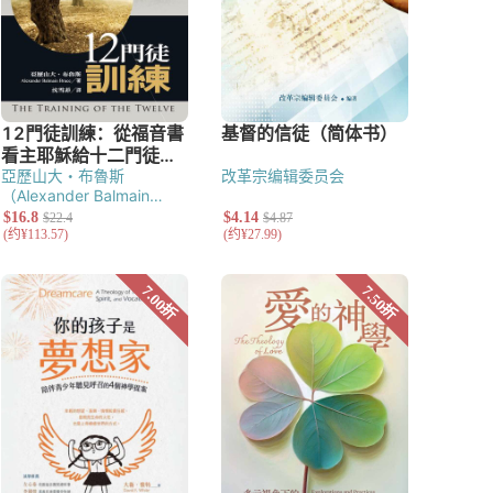
亞歷山大・布魯斯
改革宗编辑委员会
（Alexander Balmain
Bruce）