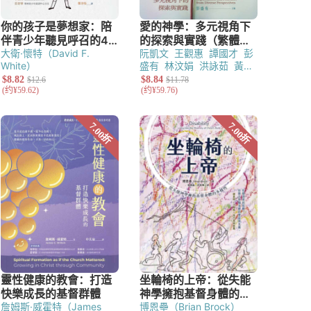
大衛·懷特（David F.
阮凱文
王觀惠
譚國才
彭
White）
盛有
林汶娟
洪詠茹
黃麗
慧
詹姆斯·威霍特（James
博恩壘（Brian Brock）