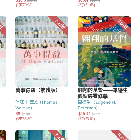
究
湯瑪士‧華森 (Thomas
畢德生（Eugene H.
Watson）
Peterson）
艺术