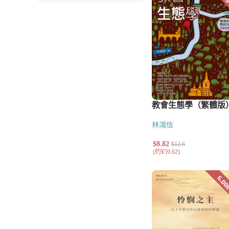
辅导
教会治理
讲道
基督教教育
小组与团契
门徒造就
福音布道
文艺类
儿童
青少年
诗歌
散文
林鴻信
小说
工具书
字典与词典