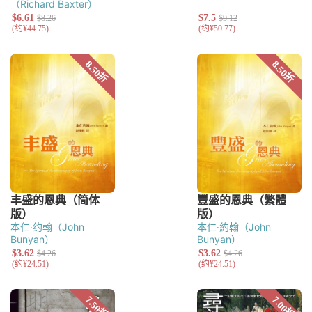
（Richard Baxter）
本仁‧约翰（John
本仁‧約翰（John
Bunyan）
Bunyan）