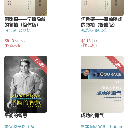
冯浩鎏
饶以德
馮浩鎏
饒以德
帕特‧基辛格（Pat
鲁本·冈萨雷斯（Ruben