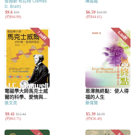
詹姆斯·布拉特 (James
陳振威
D. Bratt)
張文亮
蔡偉賢