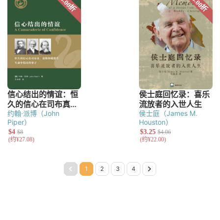
约翰·派博（John
侯士庭（James M.
Piper）
Houston）
Page 1
Page 2
Page 3
Page 4
Next Page