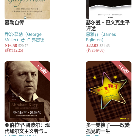
乔治·慕勒（George
恩雅各（James
Müller）著
G.弗雷德里
Eglinton）
克·伯金（G.Fredric
Bergin）编