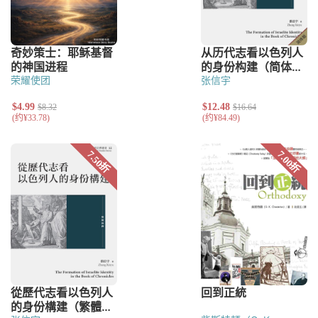
荣耀使团
张信宇