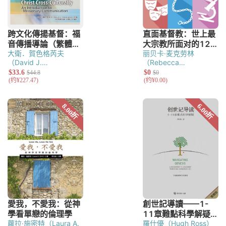
大衛．賀色格芮夫
丽贝卡·麦克劳林
（David J.
（Rebecca
Hesselgrave）
McLaughlin）
蘿拉·施密特（Laura A.
羅仕優（Hugh Ross）