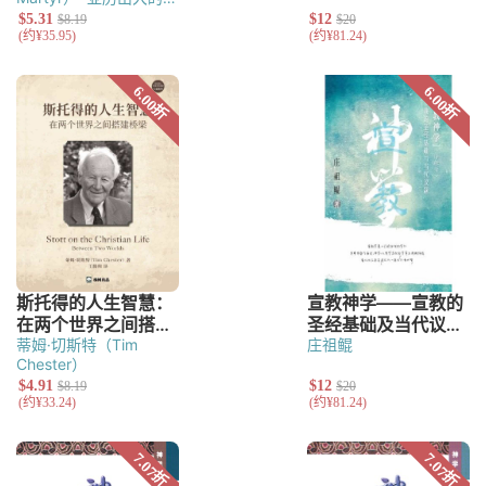
莱门（Clement of
Alexandria）
塔提安
（Tatian）
德尔图良
（Tertullian）
奥利金
（Origen）
奥古斯丁
（Augustine of
Hippo）
蒂姆·切斯特（Tim
庄祖鲲
Chester）