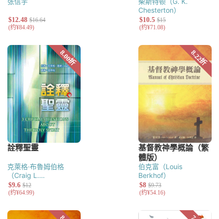
张信宇
柴斯特顿（G. K.
Chesterton）
克萊格·布魯姆伯格
伯克富（Louis
（Craig L.
Berkhof）
Blomberg）