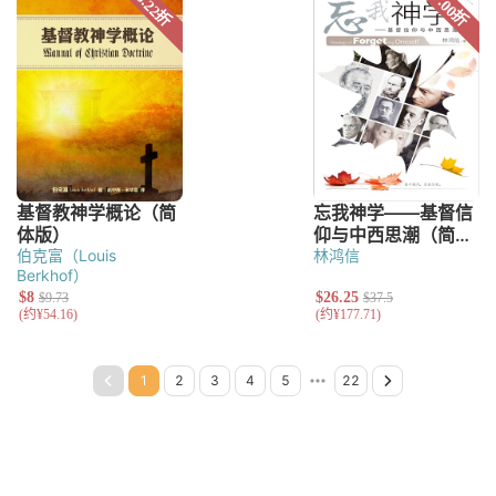
伯克富（Louis
林鸿信
Berkhof）
Page 1
Page 2
Page 3
Page 4
Page 5
Page 6
Page 7
Page 8
Page 