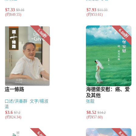
口述/洪善群
文字/楊淑
张靓
清