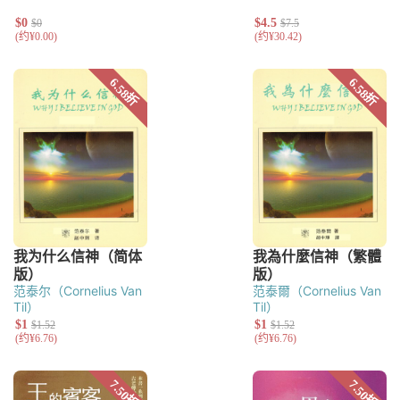
范泰尔（Cornelius Van
范泰爾（Cornelius Van
Til）
Til）