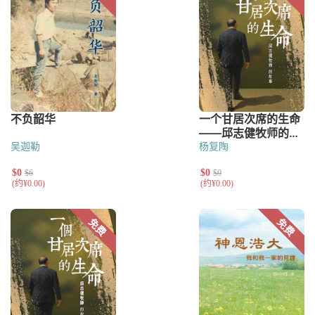
吴迦勒
杨复陶