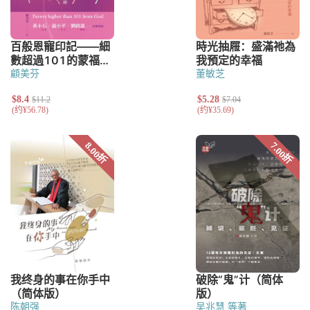
顧美芬
董敏芝
陈朝强
吴兆慧 等著