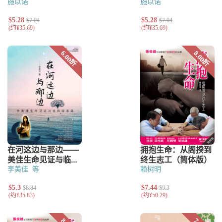
施以诺
施以诺
李美佳
等
赖树明