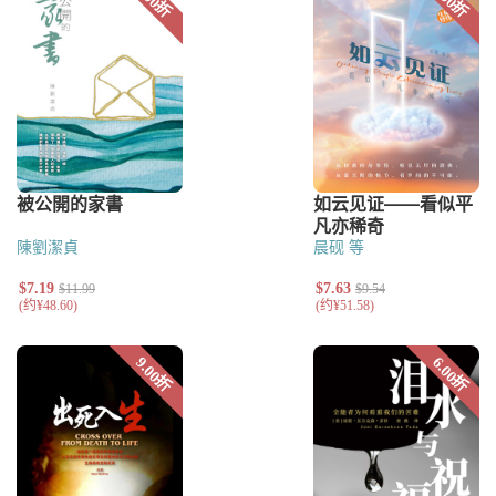
陳劉潔貞
晨砚 等