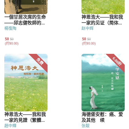
楊復陶
赵中辉
趙中輝
张靓