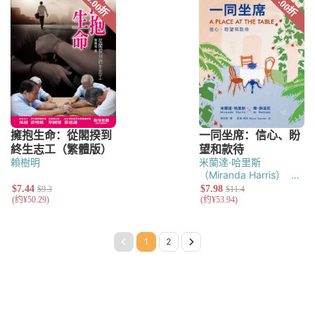
賴樹明
米蘭達·哈里斯
（Miranda Harris）
喬·
斯溫尼（Jo
Swinney）
Page 1
Page 2
Next Page