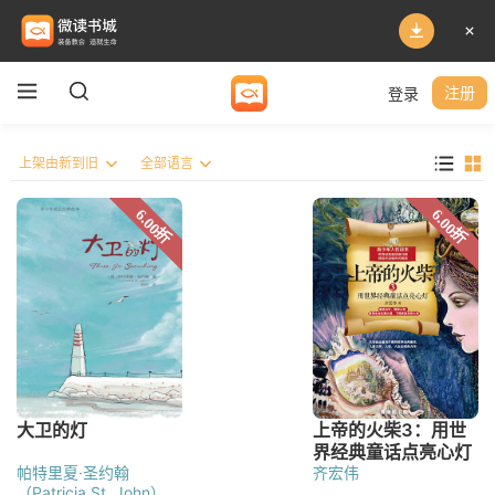
登录
注册
帕特里夏·圣约翰
齐宏伟
（Patricia St. John）