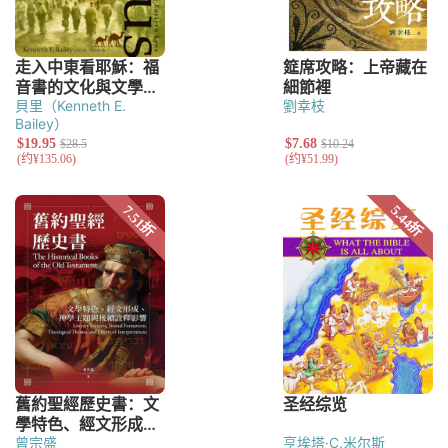
貝里（Kenneth E.
劉幸枝
Bailey）
曾宗盛
亨埃塔·C.米尔斯