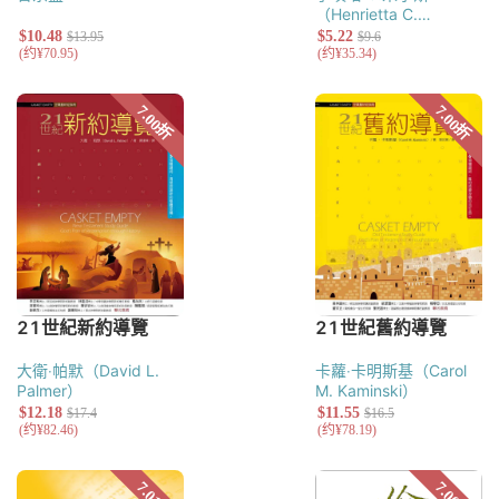
（Henrietta C.
Mears）
大衛‧帕默（David L.
卡蘿‧卡明斯基（Carol
Palmer）
M. Kaminski）