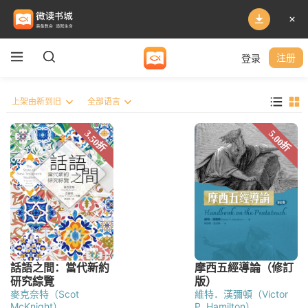
登录
注册
麥克奈特（Scot
維特．漢彌頓（Victor
McKnight）
P. Hamilton）