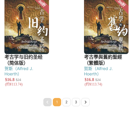
贺斯（Alfred J.
賀斯（Alfred J.
Hoerth）
Hoerth）
Page 1
Page 2
Page 3
Next Page