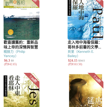
楊腓力（Philip
貝里（Kenneth E.
Yancey）
Bailey）