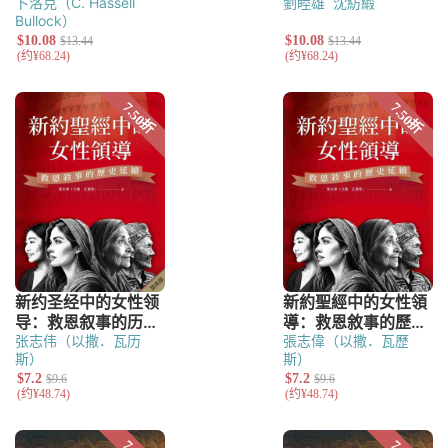
卜洛克（C. Hassell
劉睦雄
沈紡緞
Bullock）
张志伟（以撒．瓦历
張志偉（以撒．瓦歷
斯）
斯）