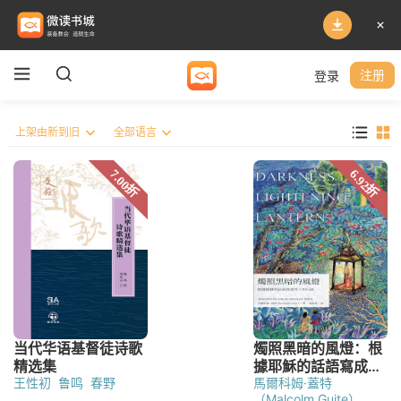
登录
注册
王性初
鲁鸣
春野
馬爾科姆·蓋特
（Malcolm Guite）