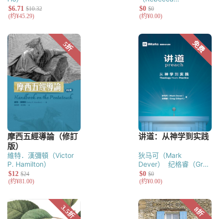
McLaughlin）
維特．漢彌頓（Victor
狄马可（Mark
P. Hamilton）
Dever）
纪格睿（Greg
Gilbert）