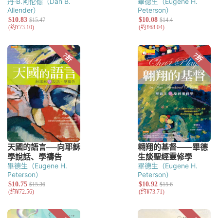
丹·B.阿伦德（Dan B.
畢德生（Eugene H.
Allender）
Peterson）
畢德生（Eugene H.
畢德生（Eugene H.
Peterson）
Peterson）