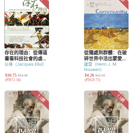
以祿（Jacques Ellul）
盧雲（Henri J. M.
Nouwen）