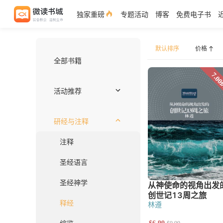
独家重磅
专题活动
博客
免费电子书
默认排序
全部书籍
价格
活动推荐
独家好书
作者推荐——约翰
注释书专区
编辑推荐
近期上架
免费电子书
套装优惠
研经与注释
注释
圣经语言
圣经神学
释经
综览
林遵
神学
世界基督教与