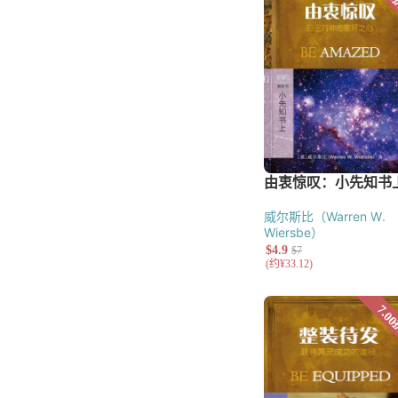
辅导
教会治理
讲道
基督教教育
小组与团契
门徒造就
福音布道
文艺类
儿童
青少年
诗歌
散文
威尔斯比（Warren W.
小说
Wiersbe）
工具书
字典与词典