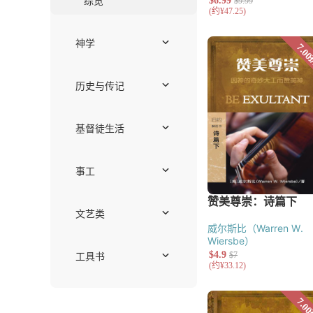
护教与文化研
伦理学
教牧神学
系统神学
历史神学
历史与传记
传记
主题研究
华人教会史
现当代
通史
宗教改革
中世纪
基督徒生活
见证
社会责任
威尔斯比（Warren W.
关系与家庭
Wiersbe）
工作
灵命塑造
事工
崇拜、音乐与