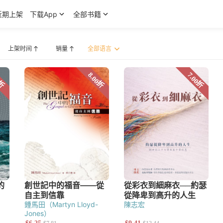
近期上架
下载App
全部书籍
上架时间
销量
·派博（John Piper）
鍾馬田（Martyn Lloyd-
陳志宏
Jones）
宣教研究