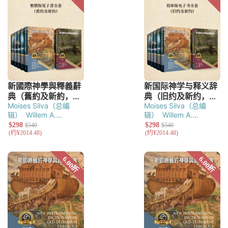
Moises Silva（总编
Moises Silva（总编
辑）
Willem A.
辑）
Willem A.
VanGemeren（总编
VanGemeren（总编
辑）
辑）