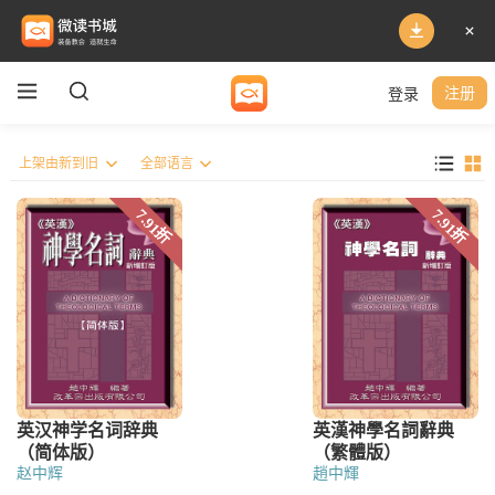
登录
注册
赵中辉
趙中輝