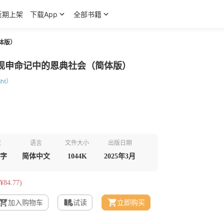
近期上架
下载App
全部书籍
体版）
现申命记中的恩典社会（简体版）
ght）
数
语言
文件大小
出版日期
千字
简体中文
1044K
2025年3月
¥84.77)
加入购物车
试读
立即购买