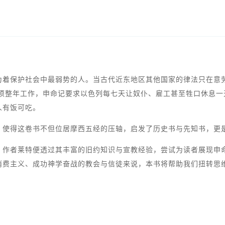
为着保护社会中最弱势的人。当古代近东地区其他国家的律法只在意
必须整年工作，申命记要求以色列每七天让奴仆、雇工甚至牲口休息
人有饭可吃。
，使得这卷书不但位居摩西五经的压轴，启发了历史书与先知书，更
，作者莱特便透过其丰富的旧约知识与宣教经验，尝试为读者展现申
消费主义、成功神学奋战的教会与信徒来说，本书将帮助我们扭转思