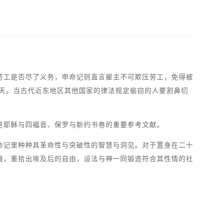
劳工是否尽了义务，申命记则直言雇主不可欺压劳工，免得被
一天。当古代近东地区其他国家的律法规定偷窃的人要割鼻切
是耶稣与四福音、保罗与新约书卷的重要参考文献。
命记里种种具革命性与突破性的智慧与洞见。对于置身在二十
维，重拾出埃及后的自由，设法与神一同锻造符合其性情的社