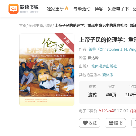
独家重磅
专题活动
博客
免费电子书
首页
/
全部书籍
/
综览
/
上帝子民的伦理学：重现申命记中的恩典社会（简
7 折
上帝子民的伦理学：重
作者
莱特（Christopher J. H. Wri
译者
谭达峰
出版方
校园书房出版社
其他语言版本
繁体版
格式
页数
字
流式
400页
214
$12.54
$17.92
电子书售价
(约
收藏
赠书