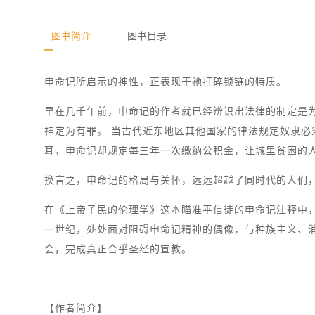
图书简介
图书目录
申命记所启示的神性，正表现于祂打碎锁链的特质。
早在几千年前，申命记的作者就已经辨识出法律的制定是
神定为有罪。 当古代近东地区其他国家的律法规定奴隶
耳，申命记却规定每三年一次缴纳公积金，让城里贫困的
换言之，申命记的格局与关怀，远远超越了同时代的人们
在《上帝子民的伦理学》这本瞄准平信徒的申命记注释中
一世纪，处处面对阻碍申命记精神的偶像，与种族主义、
会，完成真正合乎圣经的宣教。
【作者简介】