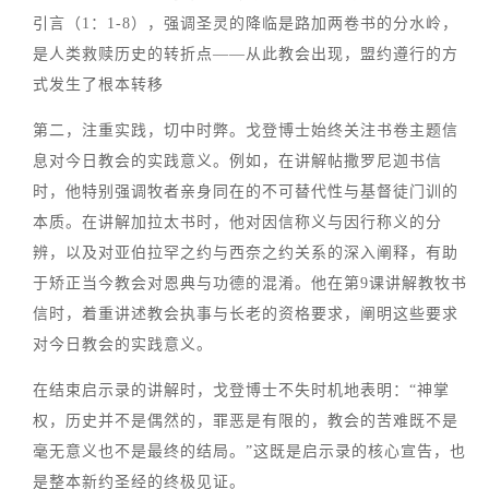
引言（1：1-8），强调圣灵的降临是路加两卷书的分水岭，
是人类救赎历史的转折点——从此教会出现，盟约遵行的方
式发生了根本转移
第二，注重实践，切中时弊。戈登博士始终关注书卷主题信
息对今日教会的实践意义。例如，在讲解帖撒罗尼迦书信
时，他特别强调牧者亲身同在的不可替代性与基督徒门训的
本质。在讲解加拉太书时，他对因信称义与因行称义的分
辨，以及对亚伯拉罕之约与西奈之约关系的深入阐释，有助
于矫正当今教会对恩典与功德的混淆。他在第9课讲解教牧书
信时，着重讲述教会执事与长老的资格要求，阐明这些要求
对今日教会的实践意义。
在结束启示录的讲解时，戈登博士不失时机地表明：“神掌
权，历史并不是偶然的，罪恶是有限的，教会的苦难既不是
毫无意义也不是最终的结局。”这既是启示录的核心宣告，也
是整本新约圣经的终极见证。