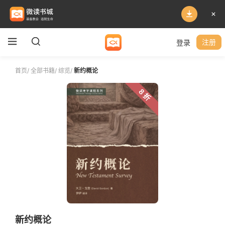
登录
注册
首页
/
全部书籍
/
综览
/
新约概论
8 折
新约概论