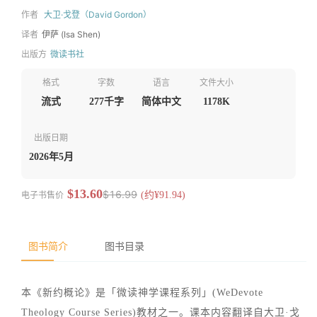
作者
大卫·戈登（David Gordon）
译者
伊萨 (Isa Shen)
出版方
微读书社
格式
字数
语言
文件大小
流式
277千字
简体中文
1178K
出版日期
2026年5月
$13.60
$16.99
电子书售价
(约¥91.94)
图书简介
图书目录
本《新约概论》是「微读神学课程系列」(WeDevote
Theology Course Series)教材之一。课本内容翻译自大卫·戈