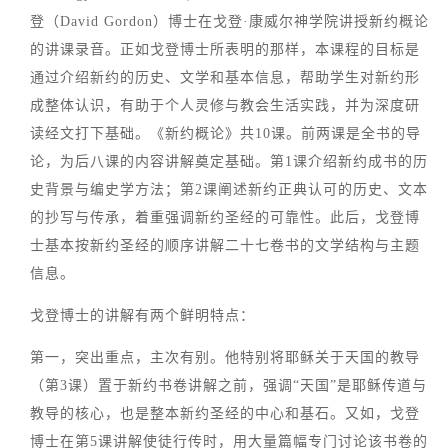
登（David Gordon）博士在戈登·康威尔神学院讲授新约概论
的讲课录音。正如戈登博士所表明的那样，本课程的目标是
通过介绍新约的历史、文学和基本信息，帮助学生对新约形
成整体认识，有助于个人灵修与教会生活实践，并为深度研
读经文打下基础。《新约概论》共10课。前两课是全书的导
论，为后八课的内容讲解奠定基础。第1课介绍新约成书的历
史背景与编史学方法；第2课阐述新约正典认可的历史、文本
的抄写与传承，着重强调新约圣经的可靠性。此后，戈登博
士基本按新约圣经的顺序讲解二十七卷书的文学结构与主题
信息。
戈登博士的讲解有两个鲜明特点：
第一，突出重点，主次有别。他特别将耶稣关于天国的教导
（第3课）置于新约书卷讲解之前，强调“天国”是耶稣传道与
教导的核心，也是整本新约圣经的中心和基石。又如，戈登
博士在第5课讲解使徒行传时，用大量篇幅专门讨论该书卷的