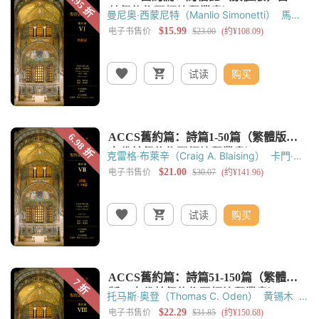
曼尼奥‧西蒙尼特（Manlio Simonetti）
馬可‧
康提（Marco Conti）
托馬斯‧奧登
（Thomas C. Oden）
黃錫木
黃嘉樑
试读
购买
克雷格‧布萊辛（Craig A. Blaising）
卡門‧哈
丁（Carmen S. Hardin）
托馬斯‧奧登
（Thomas C. Oden）
黃錫木
黃嘉樑
试读
购买
托马斯‧奥登（Thomas C. Oden）
黄锡木
弗朗西斯‧马丁（Francis Martin）
黄凤仪