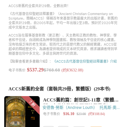
ACCS新舊約全套共計29冊，全數出齊！
《古代基督信仰聖經註釋叢書》（Ancient Christian Commentary on
Scripture，簡稱ACCS）堪稱百年來基督宗教最龐大的出版計畫，新舊約
全套共計29冊，自2005年起，平均一年出版2至3冊。預計於2020年完
成中文版本之出版。
ACCS旨在服事基督新教（更正教）、天主教和正教的教牧、神學家、學
者和平信徒，自詡將成為神學院圖書館、教牧領袖及平信徒的核心藏書。
沒有枯燥乏味的老生常談，取而代之的是歷代教父的解經寶藏，ACCS從
超卓的釋經歷史中，為讀者提供現成的文本研究資源，務求讓讀者得到早
期基督信仰中多文化、多語言與跨世代的資源。
【點擊查看更多書籍介紹】：
《ACCS古代基督信仰聖經註釋叢書》介紹
$537.29
$768.68
电子书售价
(约¥3632.08)
ACCS新舊約全套（套裝共29冊，繁體版）
(29本书)
安德魯·勞斯（Andrew Louth）
托馬斯‧奧登
（Thomas C. Oden）
黃錫木
黃嘉樑