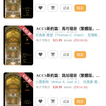
试读
购买
托馬斯‧奧登（Thomas C. Oden）
克理斯托
弗‧霍爾（Christopher A. Hall）
黃錫木
试读
购买
小賈斯特（Arthur A. Just Jr.）
托馬斯‧奧登
（Thomas C. Oden）
黃錫木
吳國傑
试读
购买