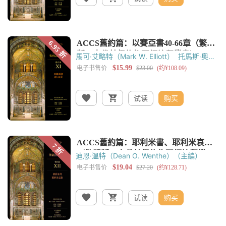
馬可‧艾略特（Mark W. Elliott）
托馬斯‧奧登
（Thomas C. Oden）
黃錫木
黃嘉樑
试读
购买
迪恩·溫特（Dean O. Wenthe）（主編）
试读
购买