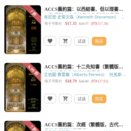
肯尼思‧史蒂文森（Kenneth Stevenson）
邁
克爾‧格拉普（Michael Glerup）
托馬斯‧奧登
（Thomas C. Oden）
黃錫木
黃嘉樑
试读
购买
艾伯圖‧費雷羅（Alberto Ferreiro）
托馬斯‧
奧登（Thomas C. Oden）
黃錫木
黃嘉樑
试读
购买