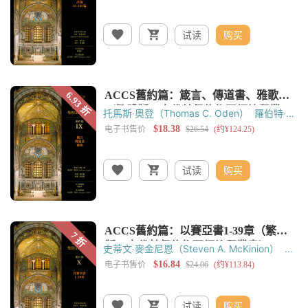
试读
购买
托馬斯‧奧登（Thomas C. Oden）
羅伯特‧賴
特（J. Robert Wright）
试读
购买
史蒂文‧麥金尼恩（Steven A. McKinion）
托
馬斯‧奧登（Thomas C. Oden）
黃錫木
黃
嘉樑
试读
购买