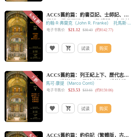
約翰‧R‧弗蘭克（John R. Franke）
托馬斯‧奧
登（Thomas C. Oden）
黃錫木
黃嘉樑
试读
购买
馬可‧康提（Marco Conti）
试读
购买