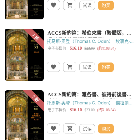
试读
购买
托马斯‧奥登（Thomas C. Oden）
埃裏克‧希
恩（Erik M. Heen）
菲利普‧克雷 （Philip D.
W. Krey）
试读
购买
托馬斯‧奧登（Thomas C. Oden）
傑拉爾德·
佈雷（Gerald Bray）
试读
购买