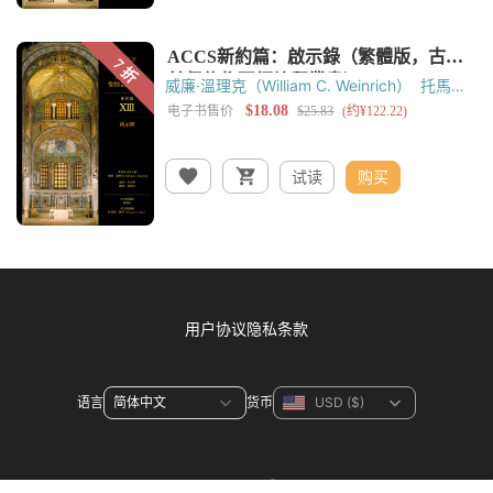
威廉·溫理克（William C. Weinrich）
托馬斯‧
奧登（Thomas C. Oden）
黃錫木
试读
购买
用户协议
隐私条款
语言
货币
联系方式