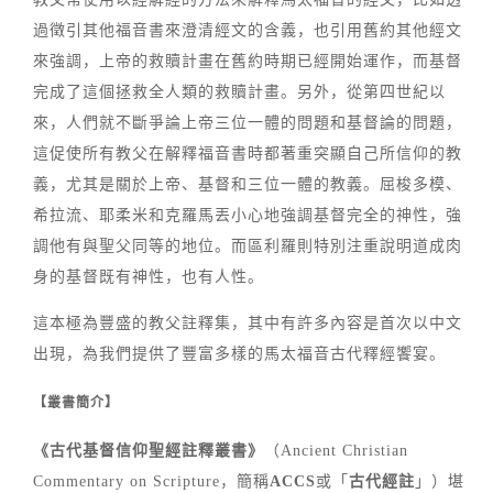
過徵引其他福音書來澄清經文的含義，也引用舊約其他經文
來強調，上帝的救贖計畫在舊約時期已經開始運作，而基督
完成了這個拯救全人類的救贖計畫。另外，從第四世紀以
來，人們就不斷爭論上帝三位一體的問題和基督論的問題，
這促使所有教父在解釋福音書時都著重突顯自己所信仰的教
義，尤其是關於上帝、基督和三位一體的教義。屈梭多模、
希拉流、耶柔米和克羅馬丟小心地強調基督完全的神性，強
調他有與聖父同等的地位。而區利羅則特別注重說明道成肉
身的基督既有神性，也有人性。
這本極為豐盛的教父註釋集，其中有許多內容是首次以中文
出現，為我們提供了豐富多樣的馬太福音古代釋經饗宴。
【叢書簡介】
《古代基督信仰聖經註釋叢書》
（Ancient Christian
Commentary on Scripture，簡稱
ACCS
或「
古代經註
」）堪