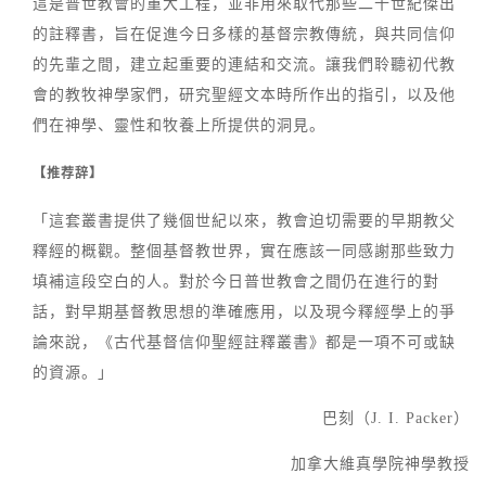
這是普世教會的重大工程，並非用來取代那些二十世紀傑出
的註釋書，旨在促進今日多樣的基督宗教傳統，與共同信仰
的先輩之間，建立起重要的連結和交流。讓我們聆聽初代教
會的教牧神學家們，研究聖經文本時所作出的指引，以及他
們在神學、靈性和牧養上所提供的洞見。
【推荐辞】
「這套叢書提供了幾個世紀以來，教會迫切需要的早期教父
釋經的概觀。整個基督教世界，實在應該一同感謝那些致力
填補這段空白的人。對於今日普世教會之間仍在進行的對
話，對早期基督教思想的準確應用，以及現今釋經學上的爭
論來說，《古代基督信仰聖經註釋叢書》都是一項不可或缺
的資源。」
巴刻（J. I. Packer）
加拿大維真學院神學教授