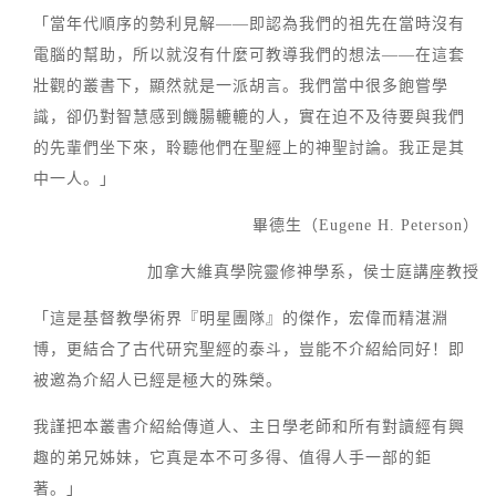
「當年代順序的勢利見解——即認為我們的祖先在當時沒有
電腦的幫助，所以就沒有什麼可教導我們的想法——在這套
壯觀的叢書下，顯然就是一派胡言。我們當中很多飽嘗學
識，卻仍對智慧感到饑腸轆轆的人，實在迫不及待要與我們
的先輩們坐下來，聆聽他們在聖經上的神聖討論。我正是其
中一人。」
畢德生（Eugene H. Peterson）
加拿大維真學院靈修神學系，侯士庭講座教授
「這是基督教學術界『明星團隊』的傑作，宏偉而精湛淵
博，更結合了古代研究聖經的泰斗，豈能不介紹給同好！即
被邀為介紹人已經是極大的殊榮。
我謹把本叢書介紹給傳道人、主日學老師和所有對讀經有興
趣的弟兄姊妹，它真是本不可多得、值得人手一部的鉅
著。」