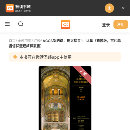
登录
注册
首页
/
全部书籍
/
注释
/
ACCS新約篇：馬太福音1-13章（繁體版，古代基
督信仰聖經註釋叢書）
本书可在微读圣经app中使用
7 折