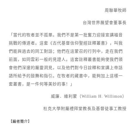
周聯華牧師
台灣世界展望會董事長
「當代的牧者並不孤單。我們不是第一批奮力迎接宣講福音
挑戰的傳道者。這套《古代基督信仰聖經註釋叢書》，叫我
們能與過去的同工對話；他們在這蒙召的行列中，走在我們
前面，如同雲彩一般的見證人。這套註釋叢書能夠使我們領
會他們深邃的屬靈洞見，以及他們對今日詮釋和宣講上帝話
語所給予的鼓舞和指引。在牧者的藏書中，能夠加上這樣一
套叢書，是一件何等美妙的事！」
威廉．維利蒙（William H. Willimon）
杜克大學附屬禮拜堂教長及基督徒事工教授
【編者簡介】