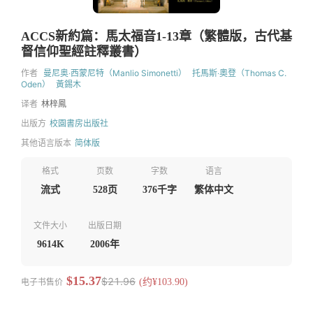
ACCS新約篇：馬太福音1-13章（繁體版，古代基
督信仰聖經註釋叢書）
作者
曼尼奥‧西蒙尼特（Manlio Simonetti）
托馬斯‧奧登（Thomas C.
Oden）
黃錫木
译者
林梓鳳
出版方
校園書房出版社
其他语言版本
简体版
格式
页数
字数
语言
流式
528页
376千字
繁体中文
文件大小
出版日期
9614K
2006年
$15.37
$21.96
电子书售价
(约¥103.90)