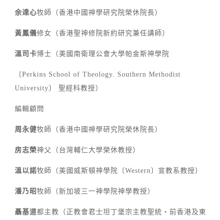
余達心
牧師（香港中國神學研究院榮休院長）
黃鳳儀
修女（香港聖神修院新約研究兼任講師）
溫司卡
博士（美國南衛理公會大學帕金斯神學院
〔Perkins School of Theology. Southern Methodist
University〕 聖經科教授）
編輯顧問
周永健
牧師（香港中國神學研究院榮休院長）
房志榮
神父（台灣輔仁大學榮休教授）
溫以諾
牧師（美國威斯頓神學院〔Western〕宣教系教授）
潘乃昭
牧師（新加坡三一神學院神學教授）
聶基道
都主教（正教會君士坦丁堡宗主教聖統‧前香港及東