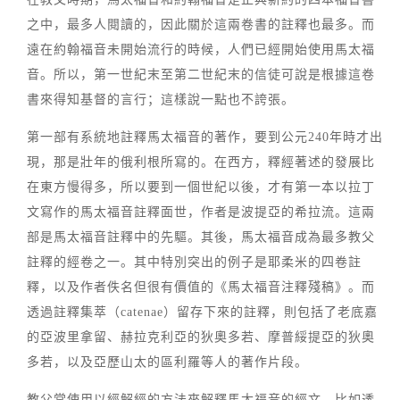
之中，最多人閱讀的，因此關於這兩卷書的註釋也最多。而
遠在約翰福音未開始流行的時候，人們已經開始使用馬太福
音。所以，第一世紀末至第二世紀末的信徒可說是根據這卷
書來得知基督的言行；這樣說一點也不誇張。
第一部有系統地註釋馬太福音的著作，要到公元240年時才出
現，那是壯年的俄利根所寫的。在西方，釋經著述的發展比
在東方慢得多，所以要到一個世紀以後，才有第一本以拉丁
文寫作的馬太福音註釋面世，作者是波提亞的希拉流。這兩
部是馬太福音註釋中的先驅。其後，馬太福音成為最多教父
註釋的經卷之一。其中特別突出的例子是耶柔米的四卷註
釋，以及作者佚名但很有價值的《馬太福音注釋殘稿》。而
透過註釋集萃（catenae）留存下來的註釋，則包括了老底嘉
的亞波里拿留、赫拉克利亞的狄奧多若、摩普綏提亞的狄奧
多若，以及亞歷山太的區利羅等人的著作片段。
教父常使用以經解經的方法來解釋馬太福音的經文，比如透