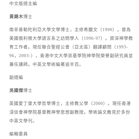
中文版總主編
黃錫木
博士
南非普勒陀利亞大學文學博士，主修希臘文（1990），曾為
美國俄利根大學語言系之訪問學人（1996-97）。資深神學教
育工作者。現任聯合聖經公會（亞太區）翻譯顧問（1993-
96，2003-），香港中文大學崇基學院神學院榮譽副研究員並
兼任講師。中英文學術編著逾半百。
副總編
吳國傑
博士
英國愛丁堡大學哲學博士，主修教父學（2000）。現任香港
浸信會神學院基督教神學思想副教授。學術論文散見於多份
中英文學刊。
編輯委員