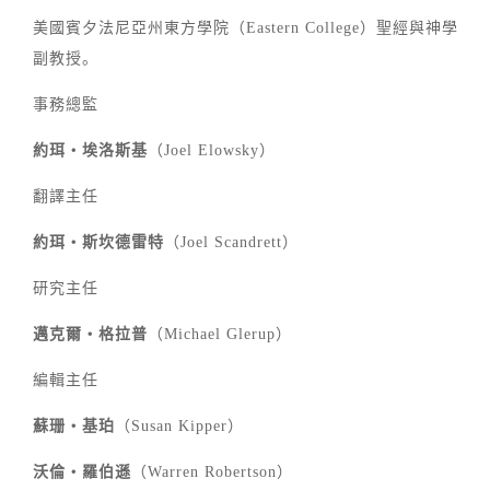
美國賓夕法尼亞州東方學院（Eastern College）聖經與神學
副教授。
事務總監
約珥‧埃洛斯基
（Joel Elowsky）
翻譯主任
約珥‧斯坎德雷特
（Joel Scandrett）
研究主任
邁克爾‧格拉普
（Michael Glerup）
編輯主任
蘇珊‧基珀
（Susan Kipper）
沃倫‧羅伯遜
（Warren Robertson）