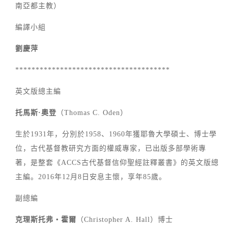
南亞都主教）
編譯小組
劉慶萍
**************************************
英文版總主編
托馬斯·奧登
（Thomas C. Oden）
生於1931年，分別於1958、1960年獲耶魯大學碩士、博士學
位，古代基督教研究方面的權威專家，已出版多部學術專
著，是整套《ACCS古代基督信仰聖經註釋叢書》的英文版總
主編。2016年12月8日安息主懷，享年85歲。
副總編
克理斯托弗‧霍爾
（Christopher A. Hall）博士