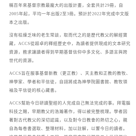
稱百年來基督宗教最龐大的出版計畫，全套共計29冊，自
2005年起，平均一年出版2至3冊。預計於2022年完成中文版
本之出版。
沒有枯燥乏味的老生常談，取而代之的是歷代教父的解經寶
藏，ACCS從超卓的釋經歷史中，為讀者提供現成的文本研究
資源，務求讓讀者得到早期基督信仰中多文化、多語言與跨
世代的資源。
ACCS旨在服事基督新教（更正教）、天主教和正教的教牧、
神學家、學者和平信徒，自詡將成為神學院圖書館、教牧領
袖及平信徒的核心藏書。
ACCS幫助今日研讀聖經的人完成自己無法完成的事。拜電腦
科技之賜，早期教父的浩瀚著作，得以被完整梳理。學者因
著對古代教父的深切認識，以及對今日教會的熱切之心，親
自為每卷書選取、整理材料，加以註解，以饗今日的讀者。