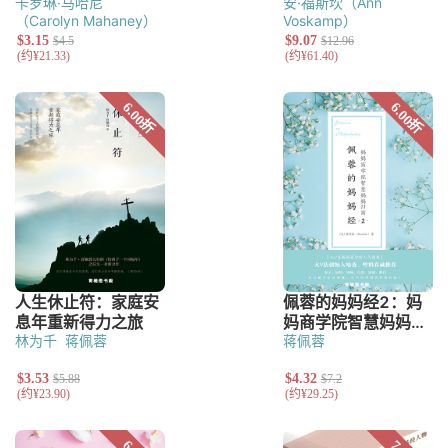
卡罗琳·马哈尼
安·福斯坎（Ann
（Carolyn Mahaney）
Voskamp）
林为千
蒋佩蓉
蒋佩蓉