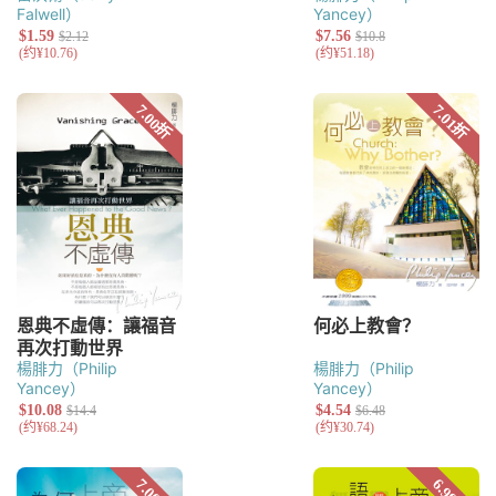
Falwell）
Yancey）
楊腓力（Philip
楊腓力（Philip
Yancey）
Yancey）