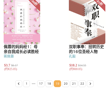
蒋佩蓉
孔毅
Previous Page
Page 1
Page 2
Page 3
Page 4
Page 5
Page 6
Page 