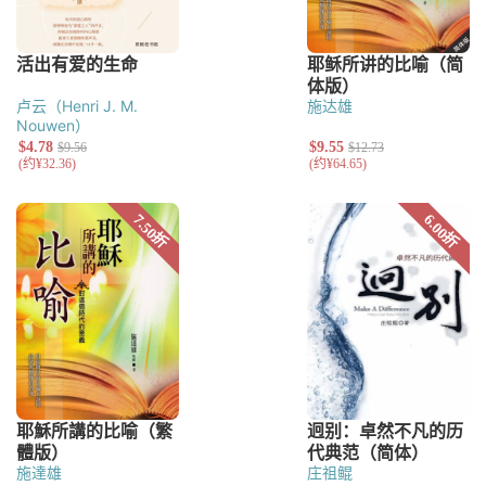
卢云（Henri J. M.
施达雄
Nouwen）
施達雄
庄祖鲲