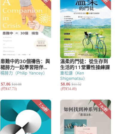
楊腓力（Philip Yancey）
重松謙（Ken
Shigematsu）