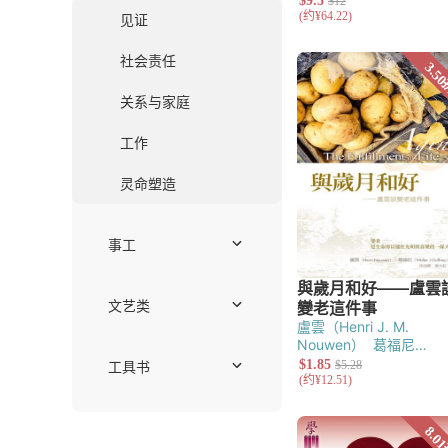
护教与文化研
伦理学
教牧神学
系统神学
历史神学
历史与传记
传记
主题研究
华人教会史
现当代
通史
宗教改革
中世纪
基督徒生活
见证
社会责任
盧雲（Henri J. M.
关系与家庭
Nouwen）
葛福尼
（Walter Gaffney）
工作
灵命塑造
事工
崇拜、音乐与