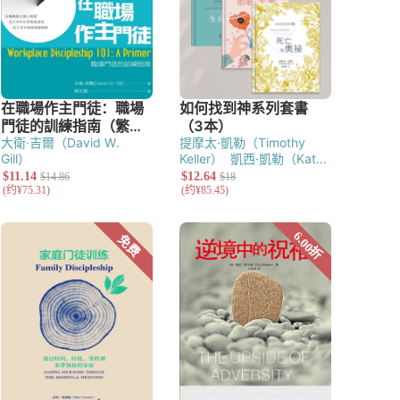
大衛·吉爾（David W.
提摩太·凱勒（Timothy
Gill）
Keller）
凱西·凱勒（Kathy
Keller）