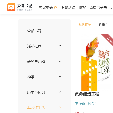
独家重磅
专题活动
博客
免费电子书
默认排序
全部书籍
价格
活动推荐
独家好书
作者推荐——约翰
注释书专区
编辑推荐
近期上架
免费电子书
套装优惠
研经与注释
注释
圣经语言
圣经神学
释经
综览
李振群
杨金兰
神学
世界基督教与