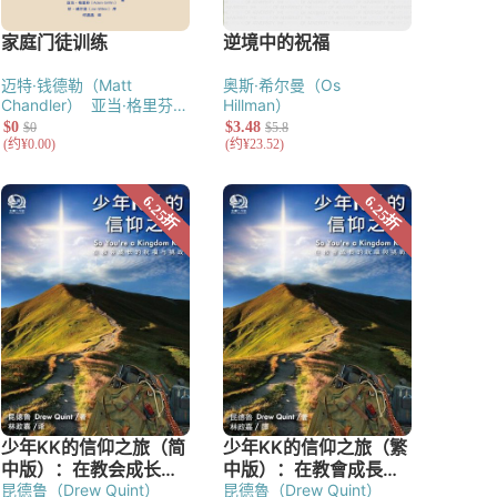
迈特·钱德勒（Matt
奥斯·希尔曼（Os
Chandler）
亚当·格里芬
Hillman）
（Adam Griffin）
昆德鲁（Drew Quint）
昆德魯（Drew Quint）