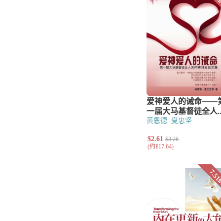
辅导
教会治理
讲道
基督教教育
小组与团契
门徒造就
福音布道
文艺类
儿童
青少年
诗歌
散文
黄恩德
夏忠坚
小说
工具书
字典与词典