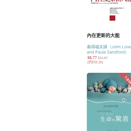
桑得福夫婦（John Lore
and Paula Sandford）