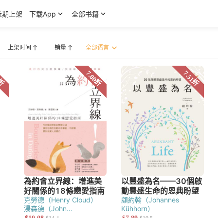
近期上架
下载App
全部书籍
上架时间
销量
·派博（John Piper）
克勞德（Henry Cloud）
顧約翰（Johannes
湯森德（John
Kühhorn）
宣教研究
Townsend）