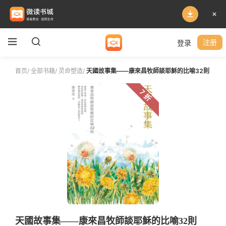
登录
注册
首页
/
全部书籍
/
灵命塑造
/
天國故事集——康來昌牧師談耶穌的比喻32則
7 折
天國故事集——康來昌牧師談耶穌的比喻32則