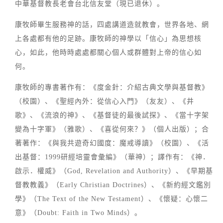
中華基督教長老會台北信友堂（現已退休）。
康牧師畢生服務神的話，四處講道造就教會，世界各地、網
上各處都有他的足跡。康牧師的神學以「信心」為思想核
心，如此，他時時處處都關心個人或群體對上帝的信心如
何。
康牧師的專書著作有：《度金針：介紹古典文學與基督教》
（校園）、《聖經內外：從信心入門》（友友）、《井
歌》、《流浪的神》、《基督徒的最後試探》、《當十字架
變為十字軍》（雅歌）、《喜從何來？》（個人出版）；合
著著作：《與我共遊奇幻國度：魔戒導讀》（校園）、《活
出基督：1999研經培靈會彙編》（華神）；譯作有：《神．
啟示．權威》（God, Revelation and Authority）、《早期基
督教教義》（Early Christian Doctrines）、《新約經文鑑別
學》（The Text of the New Testament）、《懷疑：心懷二
意》（Doubt: Faith in Two Minds）。