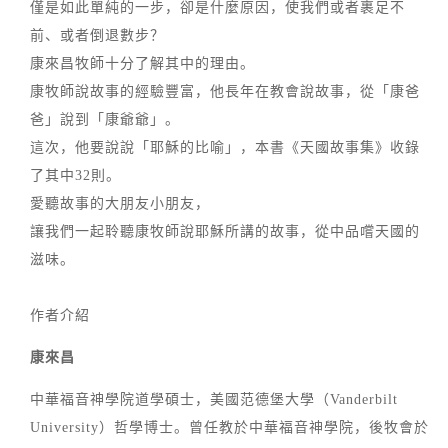
僅是如此單純的一步，卻是什麼原因，使我們或者裹足不
前、或者倒退數步？
康來昌牧師十分了解其中的理由。
康牧師說故事的經驗豐富，他長年在教會說故事，從「康爸
爸」說到「康爺爺」。
這次，他要說說「耶穌的比喻」，本書《天國故事集》收錄
了其中32則。
愛聽故事的大朋友小朋友，
讓我們一起聆聽康牧師說耶穌所講的故事，從中品嚐天國的
滋味。
作者介紹
康來昌
中華福音神學院道學碩士，美國范德堡大學（Vanderbilt
University）哲學博士。曾任教於中華福音神學院，後牧會於