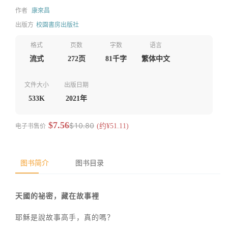
作者
康來昌
出版方
校園書房出版社
格式
页数
字数
语言
流式
272页
81千字
繁体中文
文件大小
出版日期
533K
2021年
$7.56
$10.80
电子书售价
(约¥51.11)
图书简介
图书目录
天國的祕密，藏在故事裡
耶穌是說故事高手，真的嗎？