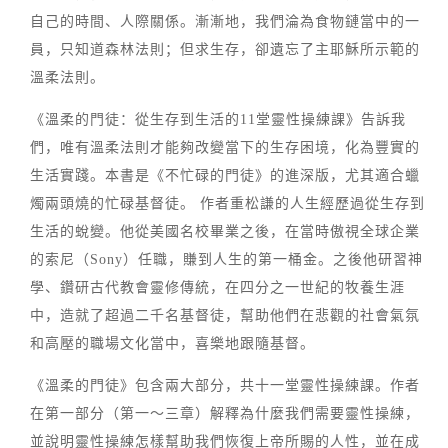
自己的時間、人際關係。漸漸地，我們淪為食物鏈當中的一
員，只知道森林法則；但求生存，卻遺忘了主耶穌所示範的
溫柔法則。
《溫柔的門徒：從生存到生活的11堂靈性操練課》告訴我
們，唯有溫柔法則才能夠改變當下的生存困境，化為豐實的
生活實踐。本書是《不忙碌的門徒》的進深版，尤其適合蠟
燭兩頭燒的忙碌基督徒。 作者重松謙的人生經歷過從生存到
生活的蛻變。他從美國名校畢業之後，在當時傲視全球企業
的索尼（Sony）任職，賺到人生的第一桶金。之後他研習神
學、鑽研古代教會靈修傳統，在四分之一世紀的牧養生涯
中，造就了超過二千名基督徒，幫助他們在悲觀的社會氣氛
和高壓的職場文化當中，喜樂地跟隨基督。
《溫柔的門徒》包含兩大部分，共十一堂靈性操練課。作者
在第一部分（第一～三章）解釋為什麼我們需要靈性操練，
並說明靈性操練怎樣幫助我們恢復上帝所賜的人性，並在成