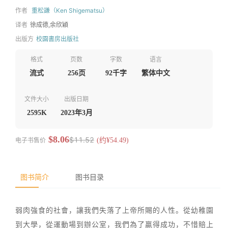
作者
重松謙（Ken Shigematsu）
译者
徐成德,余欣穎
出版方
校園書房出版社
格式
页数
字数
语言
流式
256页
92千字
繁体中文
文件大小
出版日期
2595K
2023年3月
$8.06
$11.52
电子书售价
(约¥54.49)
图书简介
图书目录
弱肉強食的社會，讓我們失落了上帝所賜的人性。從幼稚園
到大學，從運動場到辦公室，我們為了贏得成功，不惜賠上