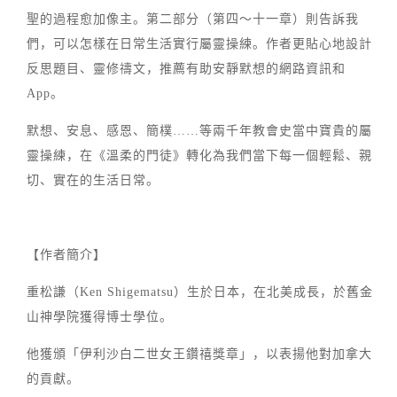
聖的過程愈加像主。第二部分（第四～十一章）則告訴我
們，可以怎樣在日常生活實行屬靈操練。作者更貼心地設計
反思題目、靈修禱文，推薦有助安靜默想的網路資訊和
App。
默想、安息、感恩、簡樸……等兩千年教會史當中寶貴的屬
靈操練，在《溫柔的門徒》轉化為我們當下每一個輕鬆、親
切、實在的生活日常。
【作者簡介】
重松謙（Ken Shigematsu）生於日本，在北美成長，於舊金
山神學院獲得博士學位。
他獲頒「伊利沙白二世女王鑽禧獎章」，以表揚他對加拿大
的貢獻。