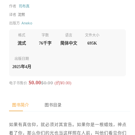
作者
司布真
译者
沈熙
出版方
Aneko
格式
字数
语言
文件大小
流式
76千字
简体中文
695K
出版日期
2025年4月
$0.00
$0.99
电子书售价
(约¥0.00)
图书简介
图书目录
如果有真信仰，就必须对其宣告。如果你是一根蜡烛，神点
着了你，那么你们的光也当这样照在人前，叫他们看见你们