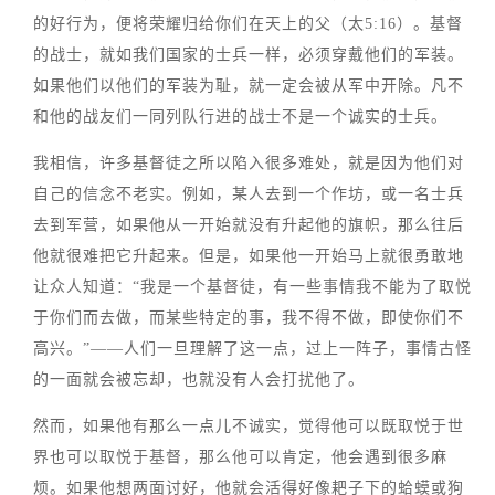
的好行为，便将荣耀归给你们在天上的父（太5:16）。基督
的战士，就如我们国家的士兵一样，必须穿戴他们的军装。
如果他们以他们的军装为耻，就一定会被从军中开除。凡不
和他的战友们一同列队行进的战士不是一个诚实的士兵。
我相信，许多基督徒之所以陷入很多难处，就是因为他们对
自己的信念不老实。例如，某人去到一个作坊，或一名士兵
去到军营，如果他从一开始就没有升起他的旗帜，那么往后
他就很难把它升起来。但是，如果他一开始马上就很勇敢地
让众人知道：“我是一个基督徒，有一些事情我不能为了取悦
于你们而去做，而某些特定的事，我不得不做，即使你们不
高兴。”——人们一旦理解了这一点，过上一阵子，事情古怪
的一面就会被忘却，也就没有人会打扰他了。
然而，如果他有那么一点儿不诚实，觉得他可以既取悦于世
界也可以取悦于基督，那么他可以肯定，他会遇到很多麻
烦。如果他想两面讨好，他就会活得好像耙子下的蛤蟆或狗