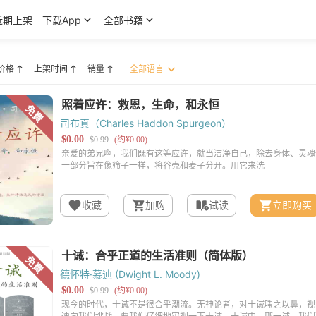
近期上架
下载App
全部书籍
价格
上架时间
销量
司布真（Charles Haddon Spurgeon）
收藏
加购
试读
立即购买
德怀特·慕迪 (Dwight L. Moody)