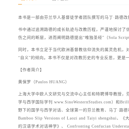
本书是一部由芬兰华人基督徒学者团队撰写的马丁·路德改教
书中通过追溯路德的成长轨迹与改教历程，严谨地探讨了
伤之间的断层，进而阐明路德提出“唯独圣经”（Sola Scri
同时，本书立足于当代欧洲基督教信仰流失的属灵危机，对
“自义”的倾向。本书不仅是对改教历史的专业反思，更是
【作者简介】
黄保罗（Paulos HUANG）
上海大学中欧人文研究与交流中心主任和特聘博导教授，芬兰赫尔辛基大学
学与西学国际学刊 www.SinoWesternStudies.com）和Brill 
野下的国学与西学对话、全球第一的芬兰教育、马丁·路德著作汉译及
Bamboo Slip Versions of Laozi and Taiyi
的汉语学术对话神学》、 Confronting Confucian Und