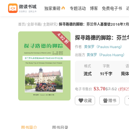
独家重磅
专题活动
博客
免费电子书
首页
/
全部书籍
/
主题研究
/
探寻路德的脚踪：芬兰华人基督徒2016年7月
4.92 折
探寻路德的脚踪：芬兰华
作者
黄保罗（Paulos Huang）
出版方
黄保罗（Paulos Huang）
格式
字数
语
流式
91千字
简体
$3.70
$7.52
电子书售价
(约¥25
收藏
赠书
图书简介
图书目录