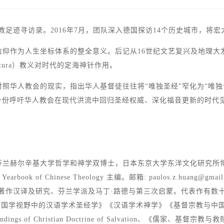
足迹寻访录。2016年7月，团队深入德国探访14个历史城市，将
信仰作为人生坐标体系的整全意义。后记从16世纪文艺复兴及地理大
ptura）教义对时代的定海神针作用。
照华人教会的现实，指出华人基督徒往往将“唯独圣经”窄化为“唯
一份呼吁华人教会在现代洪流中回归圣经权威、深化福音更新的时代
哲学和神学双博士，日本东京大学东洋文化研究所博士后，International
Yearbook of Chinese Theology 主编。邮箱:
paulos.z.huang@gmai
研究、芬兰学派及马丁·路德与第三次启蒙。代表作有数十本，论文一百多篇。如 
 shengshui、《大国学视野中的汉语学术圣经学》《汉语学术神学》《基督宗教与中国文化》
erstandings of Christian Doctrine of Salvati