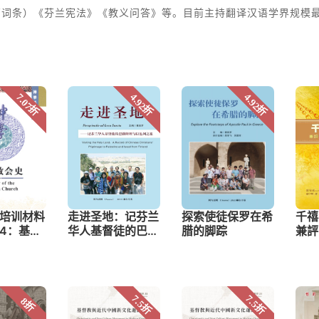
万词条）《芬兰宪法》《教义问答》等。目前主持翻译汉语学界规模最