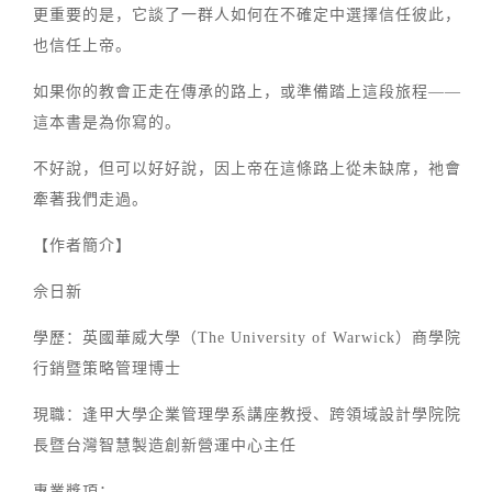
更重要的是，它談了一群人如何在不確定中選擇信任彼此，
也信任上帝。
如果你的教會正走在傳承的路上，或準備踏上這段旅程——
這本書是為你寫的。
不好說，但可以好好說，因上帝在這條路上從未缺席，祂會
牽著我們走過。
【作者簡介】
佘日新
學歷：英國華威大學（The University of Warwick）商學院
行銷暨策略管理博士
現職：逢甲大學企業管理學系講座教授、跨領域設計學院院
長暨台灣智慧製造創新營運中心主任
專業獎項：