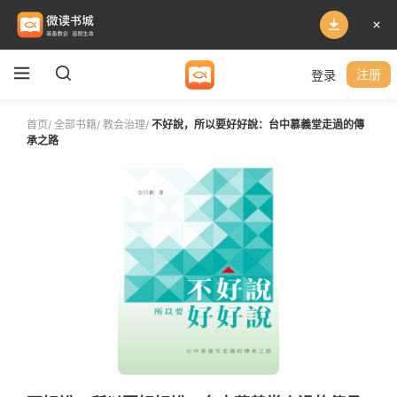
登录
注册
首页
/
全部书籍
/
教会治理
/
不好說，所以要好好說：台中慕義堂走過的傳
承之路