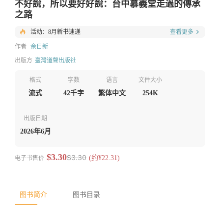
不好說，所以要好好說：台中慕義堂走過的傳承
之路
活动：
8月新书速递
查看更多
作者
佘日新
出版方
臺灣道聲出版社
格式
字数
语言
文件大小
流式
42千字
繁体中文
254K
出版日期
2026年6月
$3.30
$3.30
电子书售价
(约¥22.31)
图书简介
图书目录