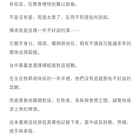
有些話，在教會裡特別難以啟齒。
不是沒有愛，而是太愛了，反而不知道從何說起。
傳承就是這樣一件不好說的事——
它關乎身分、情感、權柄與信任，稍有不慎就可能讓多年的
關係出現裂縫。
台中慕義堂選擇積極面對這困難。
在主任牧師退休前的一年半裡，他們沒有迴避那些不好說的
話題，
而是勇敢地展開對話，在牧者、長執與會眾之間，誠實地尋
求上帝的帶領。
這本書將這段旅程真實地記錄下來，當中談及財務、界線、
放手與承接，