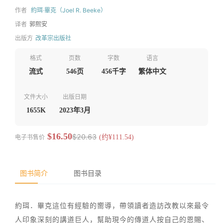
作者
約珥‧畢克（Joel R. Beeke）
译者
郭熙安
出版方
改革宗出版社
格式
页数
字数
语言
流式
546页
456千字
繁体中文
文件大小
出版日期
1655K
2023年3月
$16.50
$20.63
电子书售价
(约¥111.54)
图书简介
图书目录
約珥．畢克這位有經驗的嚮導，帶領讀者造訪改教以來最令
人印象深刻的講道巨人，幫助現今的傳道人按自己的恩賜、