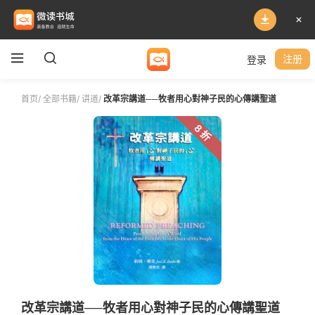
登录
注册
首页
/
全部书籍
/
讲道
/
改革宗講道──牧者用心對神子民的心傳講聖道
8 折
改革宗講道──牧者用心對神子民的心傳講聖道