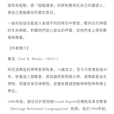
個性和經驗，將「經驗講道」的原則應用在自己的講道上，
使自己更能勝任所蒙的恩召。
一般的信徒也能進入各個不同的時空中學習，瞻仰古代神僕
的生命典範，聆聽他們從心發出的呼聲，從他們身上得到教
導與餵養。
【作者簡介】
畢克（Joel R. Beeke，1952─）
研究清教徒的神學家與牧者。14歲信主，至今已牧會超過40
年，牧養過三個教會。曾就讀西密西根大學、湯瑪斯愛迪生
學院、荷蘭改革宗神學院，並獲有費城西敏神學院神學博士
學位。
1986年起，擔任位於密西根Grand Rapids的傳統改革宗教會
（Heritage Reformed Congregation）牧師。並於1994年起，