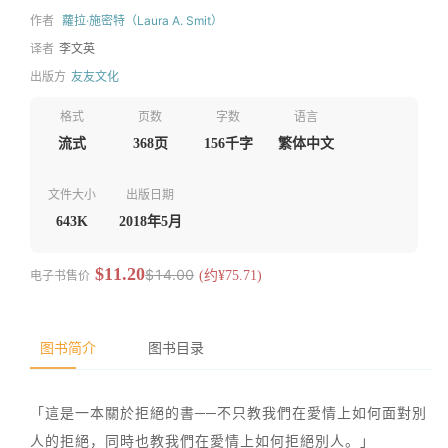
作者
蘿拉·施密特（Laura A. Smit）
译者
李文英
出版方
友友文化
格式
页数
字数
语言
流式
368页
156千字
繁体中文
文件大小
出版日期
643K
2018年5月
$11.20
$14.00
电子书售价
(约¥75.71)
图书简介
图书目录
「這是一本關於拒絕的書──不只教我們在愛情上如何面對別
人的拒絕，同時也教我們在愛情上如何拒絕別人。」