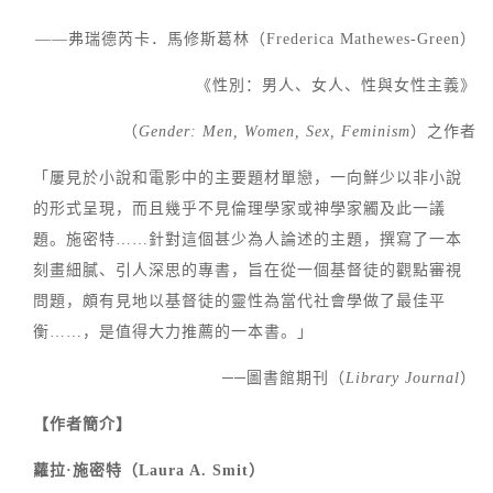
——弗瑞德芮卡．馬修斯葛林（Frederica Mathewes-Green）
《性別：男人、女人、性與女性主義》
（
Gender: Men, Women, Sex, Feminism
）之作者
「屢見於小說和電影中的主要題材單戀，一向鮮少以非小說
的形式呈現，而且幾乎不見倫理學家或神學家觸及此一議
題。施密特……針對這個甚少為人論述的主題，撰寫了一本
刻畫細膩、引人深思的專書，旨在從一個基督徒的觀點審視
問題，頗有見地以基督徒的靈性為當代社會學做了最佳平
衡……，是值得大力推薦的一本書。」
──圖書館期刊（
Library Journal
）
【作者簡介】
蘿拉·施密特（Laura A. Smit）