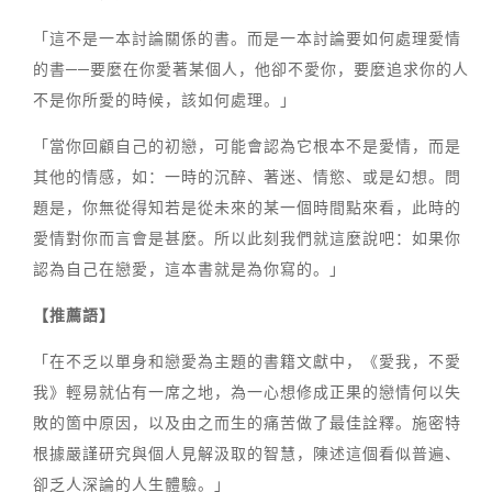
「這不是一本討論關係的書。而是一本討論要如何處理愛情
的書──要麼在你愛著某個人，他卻不愛你，要麼追求你的人
不是你所愛的時候，該如何處理。」
「當你回顧自己的初戀，可能會認為它根本不是愛情，而是
其他的情感，如：一時的沉醉、著迷、情慾、或是幻想。問
題是，你無從得知若是從未來的某一個時間點來看，此時的
愛情對你而言會是甚麼。所以此刻我們就這麼說吧：如果你
認為自己在戀愛，這本書就是為你寫的。」
【推薦語】
「在不乏以單身和戀愛為主題的書籍文獻中，《愛我，不愛
我》輕易就佔有一席之地，為一心想修成正果的戀情何以失
敗的箇中原因，以及由之而生的痛苦做了最佳詮釋。施密特
根據嚴謹研究與個人見解汲取的智慧，陳述這個看似普遍、
卻乏人深論的人生體驗。」