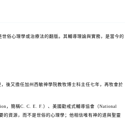
是世俗心理學或治療法的翻版。其輔導理論與實務，是當今的
授，後又擔任加州西敏神學院教牧博士科主任七年，再牧會於
ion
，簡稱
C. C. E. F.
）、美國勸戒式輔導協會（
National
要的資源，而不是世俗的心理學；他相信唯有神的道與聖靈