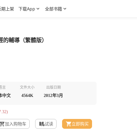
近期上架
下载App
全部书籍
經的輔導（繁體版）
语言
文件大小
出版日期
体中文
4564K
2012年3月
.32)
加入购物车
试读
立即购买