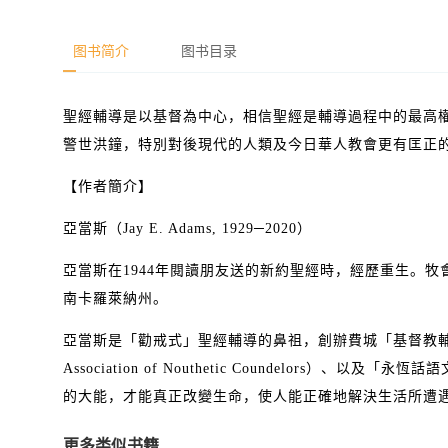
图书简介
图书目录
聖經輔導是以基督為中心，相信聖經是輔導過程中的最高
警世洪鐘，特別對後現代的人類及今日華人教會更有匡正
【作者簡介】
亞當斯（Jay E. Adams, 1929─2020）
亞當斯在
1944
年閱讀朋友送的新約聖經時，經歷重生。牧
南卡羅萊納州。
亞當斯是「勸戒式」聖經輔導的鼻祖，創辦費城「基督教
Association of Nouthetic Coundelors
）、以及「永恆話語
的大能，才能真正改變生命，使人能正確地解決生活所遭
更多类似书籍