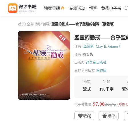
独家重磅
专题活动
博客
免费电子书
首页
/
全部书籍
/
辅导
/
聖靈的勸戒——合乎聖經的輔導（繁體版）
8 折
聖靈的勸戒——合乎聖
作者
亞當斯（Jay E. Adams）
译者
陳若愚
出版方
改革宗出版社
其他语言版本
简体版
格式
字数
流式
196千字
繁
$7.00
$8.75
电子书售价
(约¥47
收藏
赠书