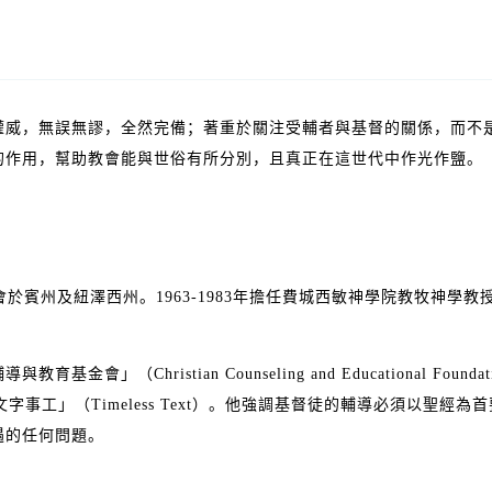
權威，無誤無謬，全然完備；著重於關注受輔者與基督的關係，而不
的作用，幫助教會能與世俗有所分別，且真正在這世代中作光作鹽。
會於賓州及紐澤西州。
1963-1983
年擔任費城西敏神學院教牧神學教
輔導與教育基金會」（
Christian Counseling and Educational Foundat
文字事工」（
Timeless Text
）。他強調基督徒的輔導必須以聖經為首
遇的任何問題。