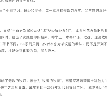
默想和解经的参考资料。
适合小组学习、研经和灵修。每一本
注释
书都
饱含实用又丰盛的真理
ies），又称“生命更新解经系列”或“圣经解经系列”。 本系列包含新
的同时，给出了实践信仰的指南。神学上，本书严谨、准确，理论依
注释书不同，BE系列只提出作者本身对某议题的看法，而不是罗列
功底，才能做到化繁为简，深入浅出。
响了无数的牧师，被誉为“牧者的牧者”。布道家葛培理博土称他为
0年之忠勤事奉。威尔斯比于2019年5月2日安息主怀。 威尔斯比“圣经
著。