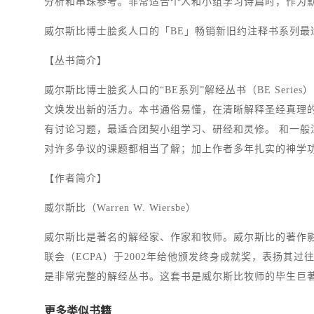
分析和串珠参考。非常适合个人和小组学习诗篇时，作为
威尔斯比博士脍炙人口的「BE」畅销新旧约
注释
书系列最
【丛书简介】
威尔斯比博士脍炙人口的“BE系列”解经丛书（BE Ser
文焕发出新的活力。本书通俗易懂，在清晰解释圣经真理
有讨论习题，最适合团契小组学习、研经和灵修。 和一般
对许多争议的课题都相当了解；加上作者多年扎实的神学
【作者简介】
威尔斯比（Warren W. Wiersbe）
威尔斯比是著名的解经家、作家和牧师。威尔斯比的著作影
联会（ECPA）于2002年给他颁发终身成就奖，表扬其过往4
是非常完整的解经丛书。这套书是威尔斯比牧师的毕生巨
更多类似书籍