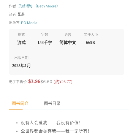
作者
贝丝·穆尔（Beth Moore）
译者
张燕
出版方
PO Media
格式
字数
语言
文件大小
流式
158千字
简体中文
669K
出版日期
2025年1月
$3.96
$6.60
电子书售价
(约¥26.77)
图书简介
图书目录
没有人会爱我——我没有价值！
全世界都会抛弃我——我一无所有！