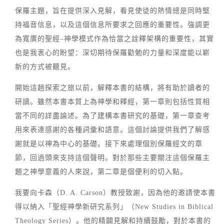
保羅主題，旨在提供深入見解，看見使徒的熱情總是同時堅
持福音信息，以及這個信息所要求之回應的重要性。強調更
為寬廣的聖經–神學模式作為恰當之詮釋架構的重要性，其實
也是我衷心的盼望：深切期待保羅勸勉的力量和深度能以嶄
新的方式被聽見。
開始這趟探索之旅以前，解釋本書的結構，將有助於讀者的
研讀。雖然本書本質上為神學和釋經，第一章則包括性質相
當不同的詳盡論述。為了建構本書研究的基礎，第一章查考
用來表達感謝的各種詞彙和語意。這個討論提供我們了解感
謝就是以神為中心的基礎。接下來處理個別保羅經文的章
節，回過頭來支持這個聲明。對於那些主要關注這個保羅主
題之神學意義的人來說，第二章是個便利的切入點。
我要向卡森（D. A. Carson）教授致謝，因為他的邀請使本書
得以納入「聖經神學新研究系列」（New Studies in Biblical
Theology Series）。他的精闢見解和持續鼓勵，對於本書的