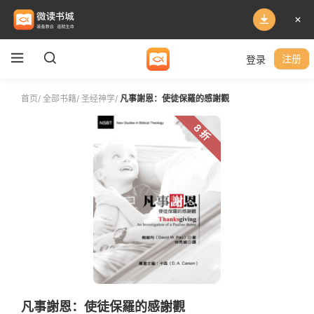
登录
注册
首页
/
全部书籍
/
圣经神学
/
凡事謝恩：使徒保羅的感謝觀
8 折
凡事謝恩：使徒保羅的感謝觀