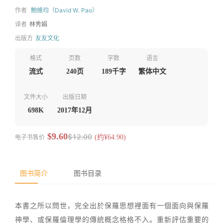
作者
鮑維均（David W. Pao）
译者
林秀娟
出版方
友友文化
格式
页数
字数
语言
流式
240页
189千字
繁体中文
文件大小
出版日期
698K
2017年12月
$9.60
$12.00
电子书售价
(约¥64.90)
图书简介
图书目录
本書之所以問世，完全出於保羅思想裡面有一個面向與保羅
神學、或保羅倫理學的傳統概念格格不入。重新評估重要的