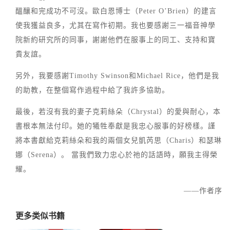
醞釀和完成功不可沒。歐白恩博士（Peter O’Brien）的建言
使我獲益良多，尤其在寫作初期。我也要感謝三一福音神學
院新約研究所的同事，謝謝他們在服事上的同工、支持和寶
貴友誼。
另外，我要感謝Timothy Swinson和Michael Rice，他們是我
的助教，在整個寫作過程中給了我許多協助。
最後，若沒有我的妻子克莉絲朵（Chrystal）的愛與耐心，本
書根本無法付印。她的犧牲奉獻是我忠心服事的好榜樣。謹
將本書獻給克莉絲朵和我的兩個女兒凱芮思（Charis）和瑟琳
娜（Serena）。 當我們致力忠心於祂的話語時，願我主得榮
耀。
——作者序
更多类似书籍