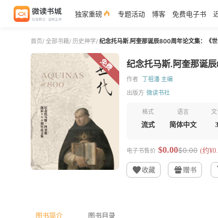
独家重磅
专题活动
博客
免费电子书
首页
/
全部书籍
/
历史神学
/
纪念托马斯.阿奎那诞辰800周年论文集：《世
免费
纪念托马斯.阿奎那诞辰8
作者
丁祖潘 主编
出版方
微读书社
格式
语言
文
流式
简体中文
$0.00
$0.00
电子书售价
(约¥0.
收藏
赠书
图书简介
图书目录