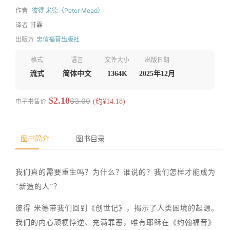
作者
彼得·米德（Peter Mead）
译者
甘霖
出版方
忠信福音出版社
格式
语言
文件大小
出版日期
流式
简体中文
1364K
2025年12月
$2.10
$3.00
电子书售价
(约¥14.18)
图书简介
图书目录
我们真的需要重生吗？为什么？谁说的？我们怎样才能成为
“新造的人”？
彼得·米德带我们回到《创世记》，揭示了人类困境的起源。
我们的内心顽梗悖逆、充满罪恶，唯有耶稣在《约翰福音》