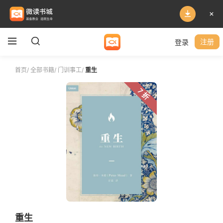
登录
注册
首页
/
全部书籍
/
门训事工
/
重生
7 折
重生