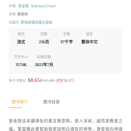
作者
曾金發（Edmund Chan）
译者
陳恩明
出版方
新加坡福音證主協會
格式
页数
字数
语言
流式
236页
97千字
繁体中文
文件大小
出版日期
3574K
2022年7月
$8.65
$12.36
电子书售价
(约¥58.47)
图书简介
图书目录
曾金發這本講禱告的書言簡意賅，發人深省，誠然是教會之
福。聖靈藉此書幫助我更加明白禱告的神學，激發我向神禱