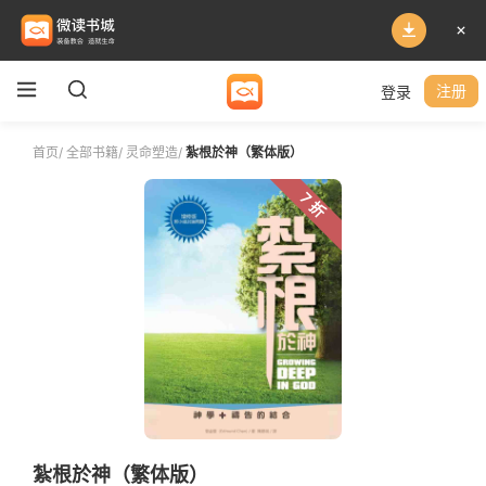
登录
注册
首页
/
全部书籍
/
灵命塑造
/
紮根於神（繁体版）
7 折
紮根於神（繁体版）