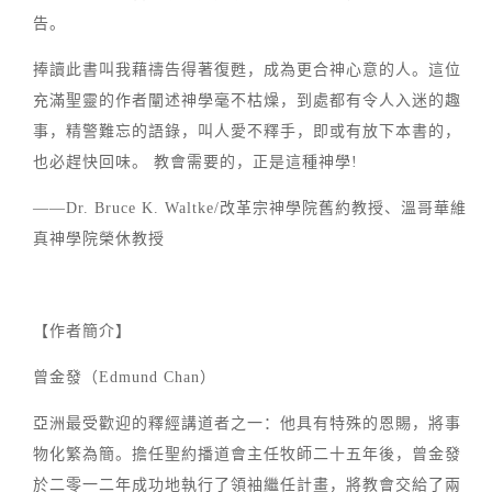
告。
捧讀此書叫我藉禱告得著復甦，成為更合神心意的人。這位
充滿聖靈的作者闡述神學毫不枯燥，到處都有令人入迷的趣
事，精警難忘的語錄，叫人愛不釋手，即或有放下本書的，
也必趕快回味。 教會需要的，正是這種神學!
——Dr. Bruce K. Waltke/改革宗神學院舊約教授、溫哥華維
真神學院榮休教授
【作者簡介】
曾金發（Edmund Chan）
亞洲最受歡迎的釋經講道者之一：他具有特殊的恩賜，將事
物化繁為簡。擔任聖約播道會主任牧師二十五年後，曾金發
於二零一二年成功地執行了領袖繼任計畫，將教會交給了兩