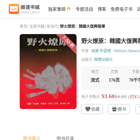
独家重磅
专题活动
博客
免费电子书
首页
/
全部书籍
/
现当代
/
野火燎原：韓國大復興報導
7.50 折
野火燎原：韓國大復興
作者
威廉·布雷爾（William Newton
出版方
橄欖出版社
格式
页数
字数
流式
176页
70千
$3.60
$4.80
电子书售价
(约¥24
收藏
赠书
图书简介
图书目录