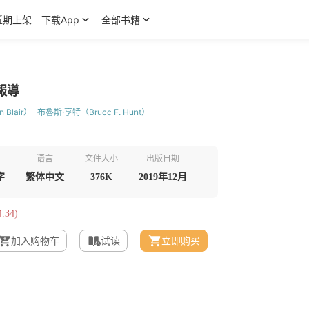
近期上架
下载App
全部书籍
報導
 Blair）
布魯斯·亨特（Brucc F. Hunt）
语言
文件大小
出版日期
字
繁体中文
376K
2019年12月
.34)
加入购物车
试读
立即购买