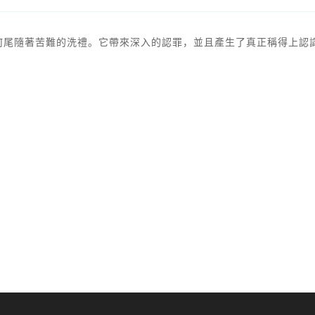
何尾隨著苦難的洗禮。它帶來深入的認罪，並且產生了真正稱得上認