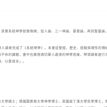
？其實系統神學就像階梯，從人論、三一神論、基督論，再到聖靈論
為華人讀者完成了《系統神學》。本書從聖經、歷史、經驗與理性的傳
論不休的課題，書中也展現適切華人處境的神學思維，帶領讀者進行
續、以愛成全」。
魯大學碩士；德國圖賓根大學神學博士、英國諾丁漢大學哲學博士，