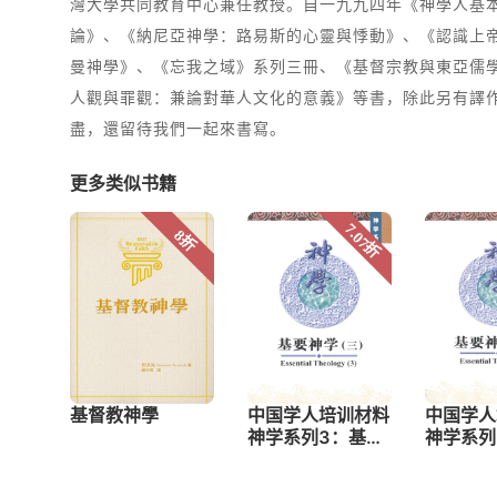
灣大學共同教育中心兼任教授。自一九九四年《神學人基
論》、《納尼亞神學：路易斯的心靈與悸動》、《認識上
曼神學》、《忘我之域》系列三冊、《基督宗教與東亞儒
人觀與罪觀：兼論對華人文化的意義》等書，除此另有譯
盡，還留待我們一起來書寫。
更多类似书籍