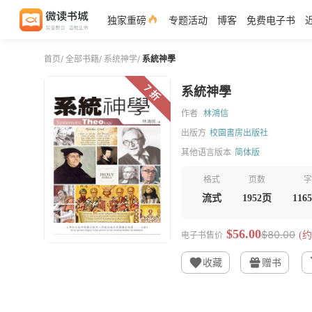
独家重磅
专题活动
博客
免费电子书
首页
/
全部书籍
/
系统神学
/
系統神學
7 折
系統神學
作者
林鴻信
出版方
校園書房出版社
其他语言版本
简体版
格式
页数
字
流式
1952页
116
$56.00
$80.00
电子书售价
(约
收藏
赠书