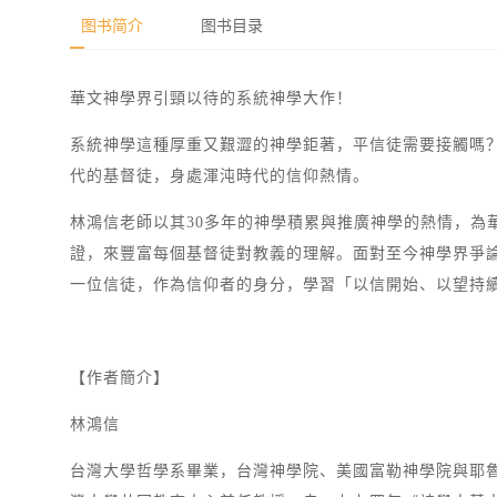
图书简介
图书目录
華文神學界引頸以待的系統神學大作！
系統神學這種厚重又艱澀的神學鉅著，平信徒需要接觸嗎
代的基督徒，身處渾沌時代的信仰熱情。
林鴻信老師以其30多年的神學積累與推廣神學的熱情，
證，來豐富每個基督徒對教義的理解。面對至今神學界爭
一位信徒，作為信仰者的身分，學習「以信開始、以望持
【作者簡介】
林鴻信
台灣大學哲學系畢業，台灣神學院、美國富勒神學院與耶