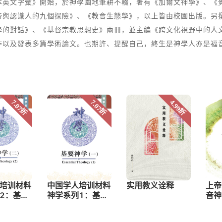
本英文字彙》開始，於神學園地筆耕不輟，著有《加爾文神學》、《
帝與認識人的九個探險》、《教會生態學》，以上皆由校園出版。另
學的對話》、《基督宗教思想史》兩冊，並主編《跨文化視野中的人
作以及發表多篇學術論文。也期許、提醒自己，終生是神學人亦是福