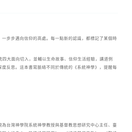
，一步步邁向信仰的高處。每一點新的認識，都標記了某個時
統四大面向切入，並輔以生命故事、信仰生活經驗，講道例
深度反思。這本書寫脈絡不同於傳統的《系統神學》，提醒每
現為台灣神學院系統神學教授與基督教思想研究中心主任、臺