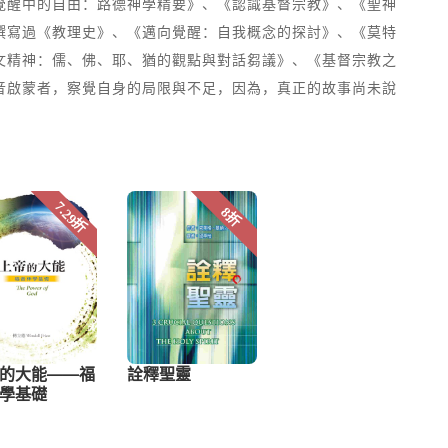
覺醒中的自由：路德神學精要》、《認識基督宗教》、《聖神
撰寫過《教理史》、《邁向覺醒：自我概念的探討》、《莫特
文精神：儒、佛、耶、猶的觀點與對話芻議》、《基督宗教之
音啟蒙者，察覺自身的局限與不足，因為，真正的故事尚未說