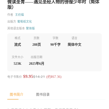
微读圣青——遇见圣经人物的徬徨少年时（简体
版）
作者
王礽福
出版方
葡萄纸文化
其他语言版本
繁体版
格式
页数
字数
语言
流式
288页
90千字
简体中文
文件大小
出版日期
523K
2025年6月
$9.95
$14.21
电子书售价
(约¥67.36)
图书简介
图书目录