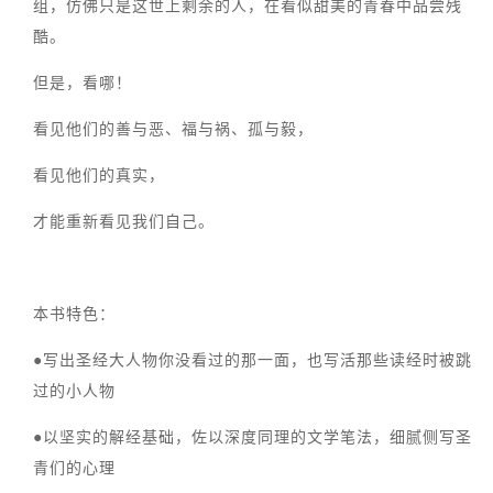
组，仿佛只是这世上剩余的人，在看似甜美的青春中品尝残
酷。
但是，看哪！
看见他们的善与恶、福与祸、孤与毅，
看见他们的真实，
才能重新看见我们自己。
本书特色：
●写出圣经大人物你没看过的那一面，也写活那些读经时被跳
过的小人物
●以坚实的解经基础，佐以深度同理的文学笔法，细腻侧写圣
青们的心理