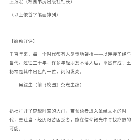
庄逸宏（校园书房出版社社长）
（以上依首字笔画排列）
【感动好评】
千百年来，每一个时代都有人尽责地架桥——以连接圣经与
当代。过往三十年，许多年轻朋友不落人后，卓然有成；王
礽福是其中出色的一位，闪闪发亮。
——吴鲲生（前《校园》杂志主编）
礽福打开了穿越时空的大门，带领读者进入圣经文本的时
代，更让当下经历艰苦困乏者，能在信仰微光中寻找疗愈的
可能。