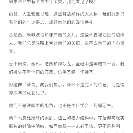
如果圣经中有个青少年团契，我们看见了吗？
约瑟、大卫和但以理，这些耳熟能详的大人物，我们总是只
看他们的年少得志，却轻忽他们的混沌挣扎。
基哈西、米非波设和耶弗他的女儿，这些不曾被注目的边缘
人，我们总是忽略上帝对他们的关照，进不去他们的内心世
界。
更不用说，她玛、暗嫩和押沙龙，圣经中最黑暗的一页，我
们撇头不看他们的邪恶，仿佛圣经一切神圣。
但这群「圣青」向我们揭示，圣经不是完人的传记，而是徬
徨少年的成长札记。
他们不是注脚里的配角，也不是主日学台上的模范生。
他们也身处崩坏的家庭、扭曲的权力结构中，在信仰与现实
撕裂的缝隙中呐喊，如同你我——未必圣洁，更不是胜利