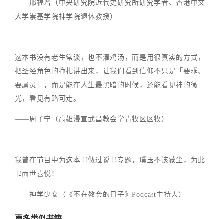
——邢福增（中央研究院近代史研究所研究学者、香港中文
大学崇基学院神学院退休教授）
这本书没有老生常谈，也不灌鸡汤，而是用很真实的方式，
把圣经角色的挣扎讲出来，让我们看到信仰不只是「要乖、
要属灵」，而是能在人生最黑暗的时候，还能看见神的微
光，看见有路可走。
——周子宁（高雄浸宣武昌教会学青牧区区牧）
我曾在节目中为这本书做过说书专题，璞玉不该蒙尘，为此
书面世喜悦！
——神学少女（《不在教会的日子》Podcast主持人）
更多类似书籍