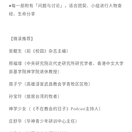
●每一部附有「问题与讨论」，适合团契、小组进行人物查
经、生命分享
【微读推荐】
吴鲲生（前《校园》杂志主编）
邢福增（中央研究院近代史研究所研究学者、香港中文大学
崇基学院神学院退休教授）
周子宁（高雄浸宣武昌教会学青牧区区牧）
孙宝玲（旅居台湾的牧者）
神学少女（《不在教会的日子》Podcast主持人）
庄舒华（华神青少年研训中心主任）