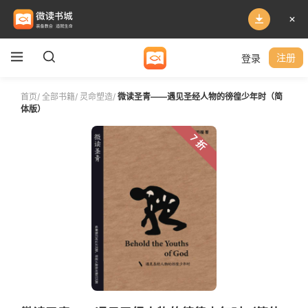
登录
注册
首页
/
全部书籍
/
灵命塑造
/
微读圣青——遇见圣经人物的徬徨少年时（简
体版）
7 折