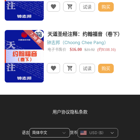
试读
购买
钟志邦（Choong Chee Pang）
试读
购买
用户协议
隐私条款
语言
货币