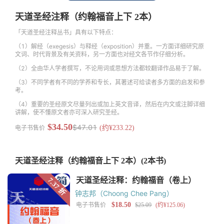
天道圣经注释（约翰福音上下 2本）
「天道圣经注释丛书」具有以下特点：
（1）解经（exegesis）与释经（exposition）并重。一方面详细研究原
文词、时代背景及有关资料，另一方面也对经文各节作仔细分析。
（2）全由华人学者撰写，不论用词或思想方法都较翻译作品易于了解。
（3）不同学者有不同的学养和专长，其著述可给读者多方面的启发和参
考。
（4）重要的圣经原文尽量列出或加上英文音译，然后在内文或注脚详细
讲解，使不懂原文者亦可深入研究圣经。
$34.50
$47.01
电子书售价
(约¥233.22)
天道圣经注释（约翰福音上下 2本）
(2本书)
钟志邦（Choong Chee Pang）