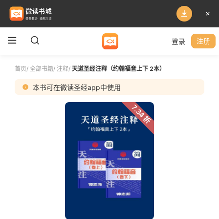
登录
注册
首页
/
全部书籍
/
注释
/
天道圣经注释（约翰福音上下 2本）
本书可在微读圣经app中使用
7.34 折