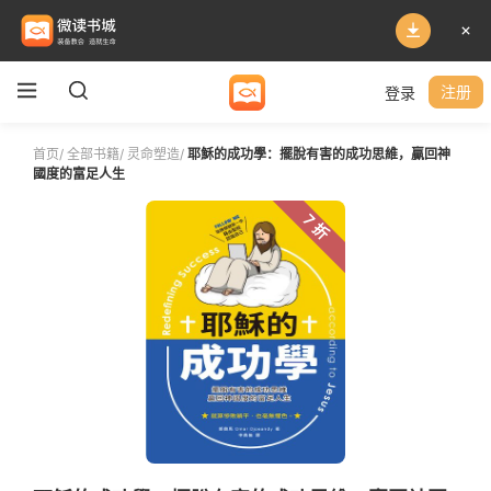
登录
注册
首页
/
全部书籍
/
灵命塑造
/
耶穌的成功學：擺脫有害的成功思維，贏回神
國度的富足人生
7 折