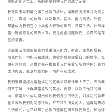
耶穌來到這世上，為的是要翻轉我們的成功定義！
教育與考試制度充滿了分數的評比，讓我們將彼此視為競爭
對手；職場上的位階，以及年資、薪水、能力高低、外貌，
都能成為我們在心中與他人較勁的項目；日常生活、社群媒
體中隨處可見的廣告文宣，更是處處提醒我們：消費即是存
在的意義。
這般生活常態促使我們看重個人能力、財產、事業的增長，
而我們的一切所有和成就，也被當成是評價自己的標準。無
論有意無意，這世界都在推動著我們接受它所標榜的：我們
成功與否，取決於我們的一切所有和成就。
我們很可能認為這種成功的定義並沒有什麼大不了，因為我
們不了解：社群媒體導致的焦慮、憂鬱，以及工作狂的傾
向，都是世俗成功開始侵蝕我們身心的徵兆；對成功的執著
也會導致我們對關係冷淡，甚至錯失所愛的人；過度消費的
生活模式，也正以超乎想像的速度在損害我們自己，和地球