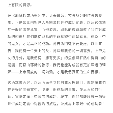
上有限的資源。
在《耶穌的成功學》中，身兼醫師、牧者身分的作者鄭奧
馬，正是如此剖析世人所戀慕的世俗成功定義，以及它像癌
症一般的潛在危害。而他發現，耶穌的教導顛覆了我們對成
功的想像！我們能從耶穌的生命樣貌中清楚看見，成為上帝
的兒女，才是真正的成功。祂告訴門徒不要憂慮，以此宣
告：我們有一位天上的父，祂深知我們的一切需要。上帝兒
女的身分，是我們從「擁有更多」的焦慮與狂熱中得自由的
關鍵，而藉由耶穌的教導，我們也能對成就有更加深邃的理
解——上帝國度的一切內涵，才是我們真正的生命目標。
透過本書內容，以及面面俱到的自我反思題目，都能讓我們
在更好的問題當中，脫離世俗成功的毒害，並思索如何行
動，實際走向上帝國度的成功。現在，你我都能經歷一趟從
世俗成功定義中得醫治的旅程，並成為上帝眼中的成功者！