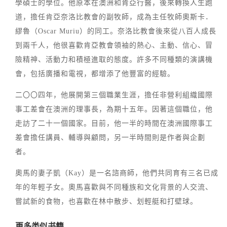
學碩士的學位。他原本在澳洲和肯亞行醫，後來轉換人生跑
道，擔任肯亞奈洛比教會的副牧師，成為主任牧師奧斯卡．
繆魯（Oscar Muriu）的同工。奈洛比教會後來從八百人成長
到兩千人，他很喜歡肯亞教會領袖的熱心、主動、信心、冒
險精神、活動力和積極進取的態度。許多不同種類的演講機
會，包括廣播和電視，都增添了他豐富的經驗。
二〇〇四年，他展開第三個職業生涯，擔任非營利組織國際
事工差會在澳洲的理事長，為期十五年。因著這個職位，他
走訪了二十一個國家。目前，他一半的時間在澳洲國際事工
差會擔任講員、輔導與顧問，另一半時間則是作者與企劃
者。
奧馬的妻子凱（Kay）是一名諮商師，他們共同育有三名已成
年的年輕子女。奧馬喜歡與不同種族和文化背景的人交流、
嘗試新的食物，也喜歡在林中散步、划輕艇和打壁球。
更多类似书籍