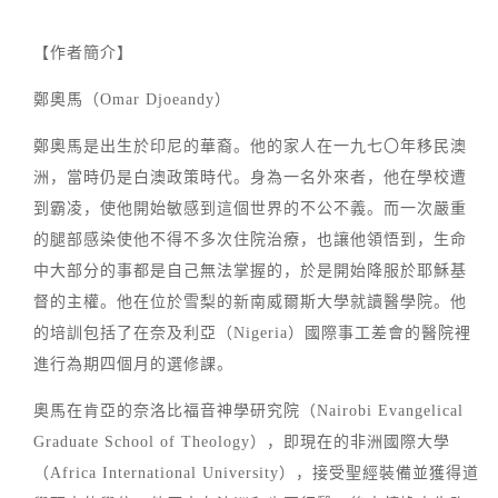
【作者簡介】
鄭奧馬（Omar Djoeandy）
鄭奧馬是出生於印尼的華裔。他的家人在一九七〇年移民澳
洲，當時仍是白澳政策時代。身為一名外來者，他在學校遭
到霸凌，使他開始敏感到這個世界的不公不義。而一次嚴重
的腿部感染使他不得不多次住院治療，也讓他領悟到，生命
中大部分的事都是自己無法掌握的，於是開始降服於耶穌基
督的主權。他在位於雪梨的新南威爾斯大學就讀醫學院。他
的培訓包括了在奈及利亞（Nigeria）國際事工差會的醫院裡
進行為期四個月的選修課。
奧馬在肯亞的奈洛比福音神學研究院（Nairobi Evangelical
Graduate School of Theology），即現在的非洲國際大學
（Africa International University），接受聖經裝備並獲得道