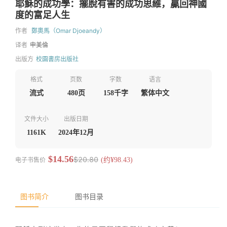
耶穌的成功學：擺脫有害的成功思維，贏回神國
度的富足人生
作者
鄭奧馬（Omar Djoeandy）
译者
申美倫
出版方
校園書房出版社
格式
页数
字数
语言
流式
480页
158千字
繁体中文
文件大小
出版日期
1161K
2024年12月
$14.56
$20.80
电子书售价
(约¥98.43)
图书简介
图书目录