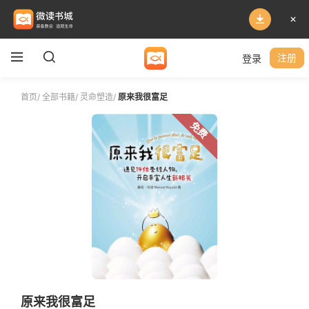
登录
注册
首页
/
全部书籍
/
灵命塑造
/
原来我很富足
免费
原来我很富足