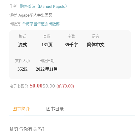
作者
曼纽·哈波（Manuel Rapold）
译者
Agapé华人学生团契
出版方
台湾学园传道会出版部
格式
页数
字数
语言
流式
131页
39千字
简体中文
文件大小
出版日期
352K
2022年11月
$0.00
$0.00
电子书售价
(约¥0.00)
图书简介
图书目录
贫穷与你有关吗？