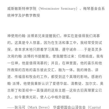
威斯敏斯特神学院（Westminster Seminary）、梅琴基金会系
统神学及护教学教授
神使用约翰·派博弟兄来提醒我们，神实在是值得我们渴慕
的。这真是令人惊喜，因为在生活和事工中，我经常受到试
探，舍本求末地只顾着学习真理、遵守诫命……于是圣灵多
次用约翰·派博的书提醒我，使我醒悟过来：归根结底，我有
一位神，他是值得渴慕的；并且，在神里面，他的喜乐和他
所救赎的百姓的喜乐彼此交汇、融为一体。我的祷告、讲
道、传福音和牧会的工作，都受到这个真理的影响。感谢约
翰·派博，他使我重新认识了爱德华兹、清教徒、加尔文、奥
古斯丁和圣经中一直强调的这些主题—这些古旧真理蒙尘已
久，如今重焕光彩，使人心中格外甜蜜。
——狄马可（Mark Dever） 华盛顿国会山浸信会（Capital