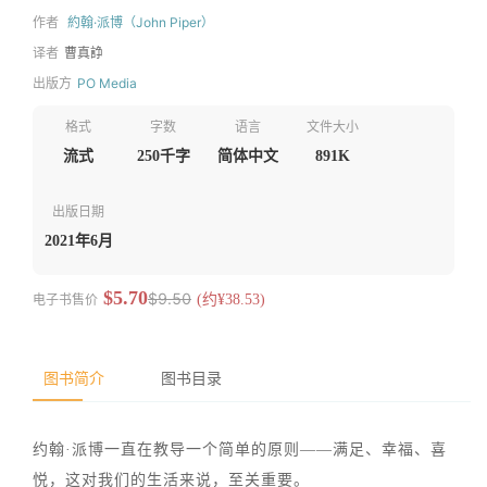
作者
約翰·派博（John Piper）
译者
曹真諍
出版方
PO Media
格式
字数
语言
文件大小
流式
250千字
简体中文
891K
出版日期
2021年6月
$5.70
$9.50
电子书售价
(约¥38.53)
图书简介
图书目录
约翰·派博一直在教导一个简单的原则——满足、幸福、喜
悦，这对我们的生活来说，至关重要。