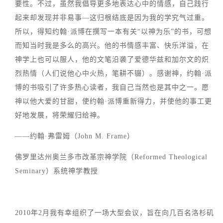
要性。不过，虽然我倡导更多地表达心中的情感，自己践行
起来却发现并非易事—这归根结底是因为我的学究气过重。
所以，得知约翰·派博在撰写一本有关“以神为乐”的书，可想
而知当时我是多么的高兴。他的书情感丰富、快乐洋溢，在
神学上也可以服人，他的文笔沿袭了爱德华兹和加尔文的炽
烈热情（人们说他心中火热，笔耕不辍）。感谢神，约翰·派
博的书吸引了许多热心读者，我自己当然也是其中之一。愿
神以他大爱的甘甜，使约翰·派博重新得力，并使他的事工更
好地发展，将荣耀归给神。
——约翰·弗雷姆（John M. Frame）
佛罗里达州奥兰多市改革宗神学院（Reformed Theological
Seminary）系统神学教授
2010年2月我有幸组织了一场大型会议，旨在向几百名洛杉矶