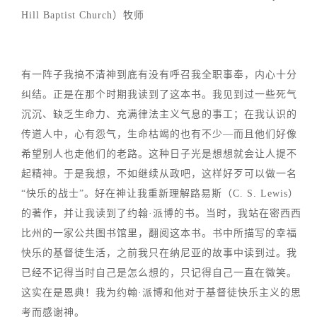
Hill Baptist Church）牧师
有一阵子我搞不清神到底有没有呼召我全职事奉，内心十分
纠结。正是在那个时期我读到了这本书。我见到过一些死气
沉沉、缺乏生命力、充满律法主义气息的事工；在我认识的
传道人中，心有怨气，生命枯竭的也有不少—而且他们好像
希望别人也走他们的老路。这种日子光是想想就会让人提不
起精神。于是我想，不如继续从政吧，这样好歹可以做一名
“快乐的战士”。好在神让我重新理解路易斯（C. S. Lewis）
的著作，并让我读到了约翰·派博的书。当时，我站在密西西
比州的一家公共图书馆里，翻阅这本书。书中所描写的幸福
快乐的基督徒生活，之前我只在纳尼亚的故事中读到过。我
已经不记得当时自己是怎么想的，只记得自己一直在微笑。
这实在是恩典！我为约翰·派博和他对于基督徒快乐主义的思
考而感谢神。