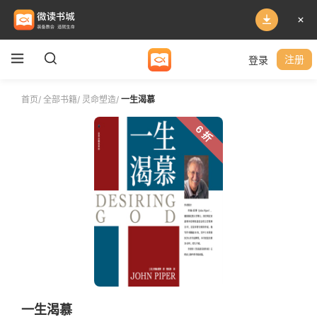
登录
注册
首页
/
全部书籍
/
灵命塑造
/
一生渴慕
6 折
一生渴慕