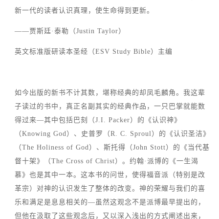
新一代的读者认识真理，使生命得到更新。
——贾斯廷·泰勒（Justin Taylor）
英文标准版研读本圣经（ESV Study Bible）主编
如今出版的新书不计其数，堪称经典的却凤毛麟角。我这辈
子读过的书中，真正名副其实的经典作品，一只巴掌就能数
得过来—其中包括巴刻（J.I. Packer）的《认识神》
（Knowing God）、史普罗（R. C. Sproul）的《认识圣洁》
（The Holiness of God）、斯托得（John Stott）的《当代基
督十架》（The Cross of Christ）。约翰·派博的《一生渴
慕》也是其中一本。这本书的问世，使得福音派（特别是改
革宗）对神的认识发生了整体的改变。神的荣耀与我们的喜
乐和满足是息息相关的—虽然这观念不是派博最早提出的，
但他在汲取了这些观念后，又以深入浅出的方式阐述出来，