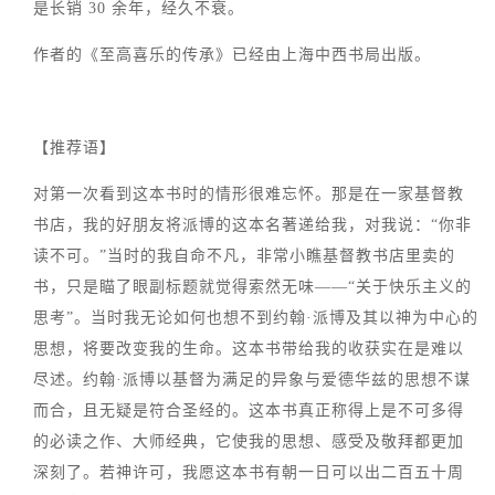
是长销 30 余年，经久不衰。
作者的《至高喜乐的传承》已经由上海中西书局出版。
【推荐语】
对第一次看到这本书时的情形很难忘怀。那是在一家基督教
书店，我的好朋友将派博的这本名著递给我，对我说：“你非
读不可。”当时的我自命不凡，非常小瞧基督教书店里卖的
书，只是瞄了眼副标题就觉得索然无味——“关于快乐主义的
思考”。当时我无论如何也想不到约翰·派博及其以神为中心的
思想，将要改变我的生命。这本书带给我的收获实在是难以
尽述。约翰·派博以基督为满足的异象与爱德华兹的思想不谋
而合，且无疑是符合圣经的。这本书真正称得上是不可多得
的必读之作、大师经典，它使我的思想、感受及敬拜都更加
深刻了。若神许可，我愿这本书有朝一日可以出二百五十周