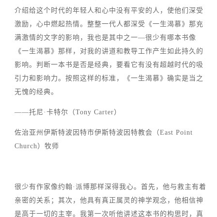
介绍给这个时代的年轻人和心中没有平安的人，使他们深受
激励，心中燃起热情。整整一代人都深受《一生渴慕》那充
满激情的文字的影响，我也是其中之一—很少有哪本书像
《一生渴慕》那样，对我的讲道和教导工作产生如此持久的
影响。判断一本书是否是经典，要看它有没有超越时代的吸
引力和影响力。按照这样的标准，《一生渴慕》确实是当之
无愧的经典。
——托尼·卡特尔（Tony Carter）
佐治亚州伊斯特波因特市伊斯特波因特教会（East Point
Church）牧师
很少有作家像约翰·派博那样深得我心。首先，他与救主有着
亲密的关系；其次，他具有真正属灵的神学观念，他相信神
是高于一切的主宰。我第一次听他讲述这本书的构思时，真