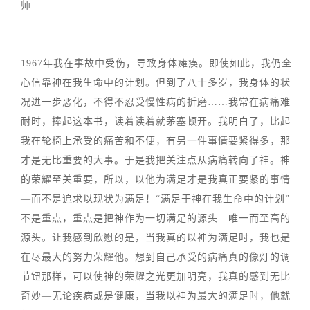
师
1967年我在事故中受伤，导致身体瘫痪。即使如此，我仍全
心信靠神在我生命中的计划。但到了八十多岁，我身体的状
况进一步恶化，不得不忍受慢性病的折磨……我常在病痛难
耐时，捧起这本书，读着读着就茅塞顿开。我明白了，比起
我在轮椅上承受的痛苦和不便，有另一件事情要紧得多，那
才是无比重要的大事。于是我把关注点从病痛转向了神。神
的荣耀至关重要，所以，以他为满足才是我真正要紧的事情
—而不是追求以现状为满足！“满足于神在我生命中的计划”
不是重点，重点是把神作为一切满足的源头—唯一而至高的
源头。让我感到欣慰的是，当我真的以神为满足时，我也是
在尽最大的努力荣耀他。想到自己承受的病痛真的像灯的调
节钮那样，可以使神的荣耀之光更加明亮，我真的感到无比
奇妙—无论疾病或是健康，当我以神为最大的满足时，他就