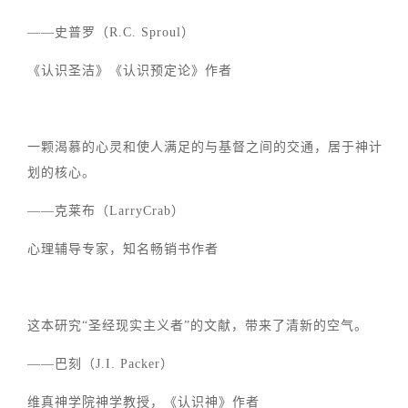
——史普罗（R.C. Sproul）
《认识圣洁》《认识预定论》作者
一颗渴慕的心灵和使人满足的与基督之间的交通，居于神计
划的核心。
——克莱布（LarryCrab）
心理辅导专家，知名畅销书作者
这本研究“圣经现实主义者”的文献，带来了清新的空气。
——巴刻（J.I. Packer）
维真神学院神学教授，《认识神》作者