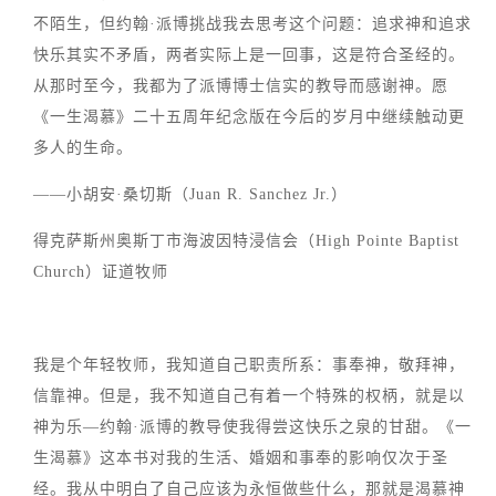
不陌生，但约翰·派博挑战我去思考这个问题：追求神和追求
快乐其实不矛盾，两者实际上是一回事，这是符合圣经的。
从那时至今，我都为了派博博士信实的教导而感谢神。愿
《一生渴慕》二十五周年纪念版在今后的岁月中继续触动更
多人的生命。
——小胡安·桑切斯（Juan R. Sanchez Jr.）
得克萨斯州奥斯丁市海波因特浸信会（High Pointe Baptist
Church）证道牧师
我是个年轻牧师，我知道自己职责所系：事奉神，敬拜神，
信靠神。但是，我不知道自己有着一个特殊的权柄，就是以
神为乐—约翰·派博的教导使我得尝这快乐之泉的甘甜。《一
生渴慕》这本书对我的生活、婚姻和事奉的影响仅次于圣
经。我从中明白了自己应该为永恒做些什么，那就是渴慕神