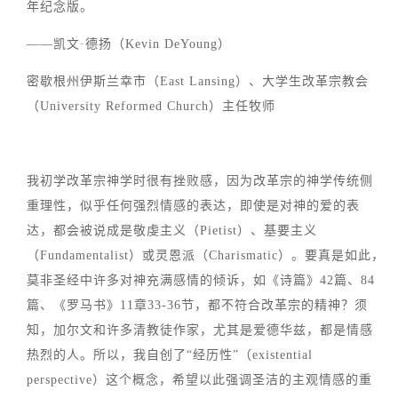
年纪念版。
——凯文·德扬（Kevin DeYoung）
密歇根州伊斯兰幸市（East Lansing）、大学生改革宗教会
（University Reformed Church）主任牧师
我初学改革宗神学时很有挫败感，因为改革宗的神学传统侧
重理性，似乎任何强烈情感的表达，即使是对神的爱的表
达，都会被说成是敬虔主义（Pietist）、基要主义
（Fundamentalist）或灵恩派（Charismatic）。要真是如此，
莫非圣经中许多对神充满感情的倾诉，如《诗篇》42篇、84
篇、《罗马书》11章33-36节，都不符合改革宗的精神？须
知，加尔文和许多清教徒作家，尤其是爱德华兹，都是情感
热烈的人。所以，我自创了“经历性”（existential
perspective）这个概念，希望以此强调圣洁的主观情感的重