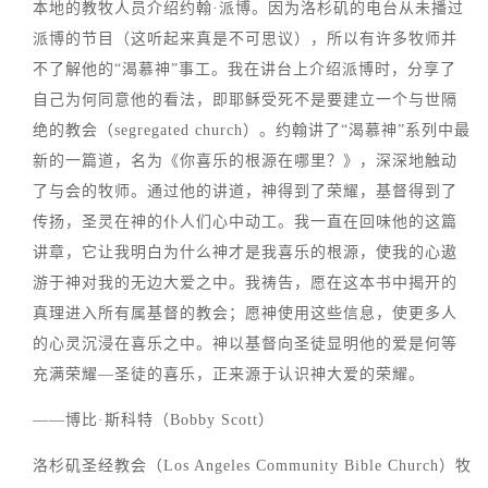
本地的教牧人员介绍约翰·派博。因为洛杉矶的电台从未播过
派博的节目（这听起来真是不可思议），所以有许多牧师并
不了解他的“渴慕神”事工。我在讲台上介绍派博时，分享了
自己为何同意他的看法，即耶稣受死不是要建立一个与世隔
绝的教会（segregated church）。约翰讲了“渴慕神”系列中最
新的一篇道，名为《你喜乐的根源在哪里？》，深深地触动
了与会的牧师。通过他的讲道，神得到了荣耀，基督得到了
传扬，圣灵在神的仆人们心中动工。我一直在回味他的这篇
讲章，它让我明白为什么神才是我喜乐的根源，使我的心遨
游于神对我的无边大爱之中。我祷告，愿在这本书中揭开的
真理进入所有属基督的教会；愿神使用这些信息，使更多人
的心灵沉浸在喜乐之中。神以基督向圣徒显明他的爱是何等
充满荣耀—圣徒的喜乐，正来源于认识神大爱的荣耀。
——博比·斯科特（Bobby Scott）
洛杉矶圣经教会（Los Angeles Community Bible Church）牧