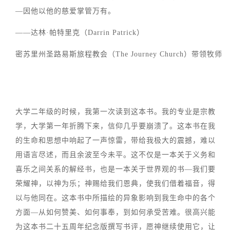
—因他以他的慈爱掌管万有。
——达林·帕特里克（Darrin Patrick）
密苏里州圣路易斯旅程教会（The Journey Church）带领牧师
大学二年级的时候，我第一次读到这本书。我的专业是宗教
学，大学第一年折腾下来，信仰几乎要崩溃了。这本书在我
的生命和思想中响起了一声惊雷，带给我极大的震撼，难以
用语言尽述，而且余波至今未平。这不仅是一本关于义务和
喜乐之间关系的解经书，也是一本关于世界观的书—我们要
荣耀神，以神为乐；神赐给我们恩典，使我们借着福音，得
以与他同在。这本书中所描绘的异象影响到我生命中的各个
方面—从如何赞美、如何事奉，到如何承受苦难。很高兴能
为这本书二十五周年纪念版撰写书评，愿神继续使用它，让