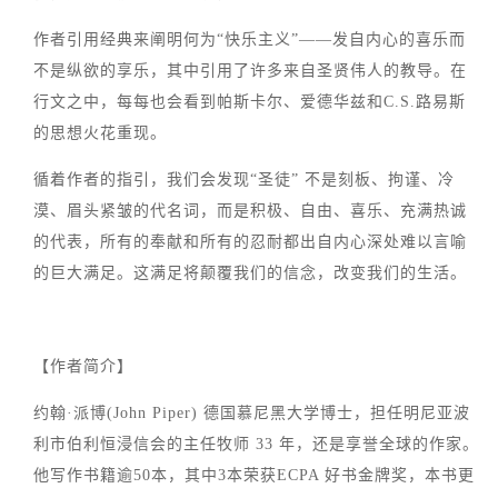
作者引用经典来阐明何为“快乐主义”——发自内心的喜乐而
不是纵欲的享乐，其中引用了许多来自圣贤伟人的教导。在
行文之中，每每也会看到帕斯卡尔、爱德华兹和C.S.路易斯
的思想火花重现。
循着作者的指引，我们会发现“圣徒” 不是刻板、拘谨、冷
漠、眉头紧皱的代名词，而是积极、自由、喜乐、充满热诚
的代表，所有的奉献和所有的忍耐都出自内心深处难以言喻
的巨大满足。这满足将颠覆我们的信念，改变我们的生活。
【作者简介】
约翰·派博(John Piper) 德国慕尼黑大学博士，担任明尼亚波
利市伯利恒浸信会的主任牧师 33 年，还是享誉全球的作家。
他写作书籍逾50本，其中3本荣获ECPA 好书金牌奖，本书更