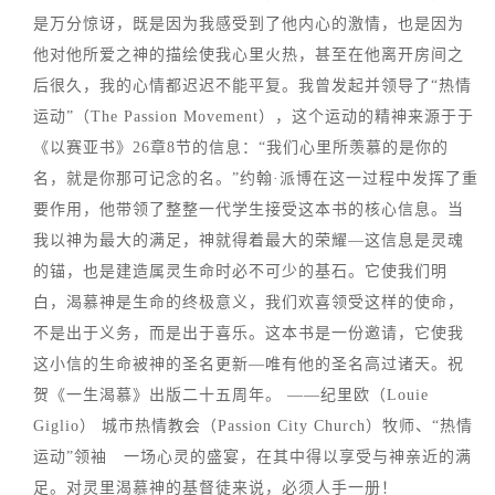
是万分惊讶，既是因为我感受到了他内心的激情，也是因为
他对他所爱之神的描绘使我心里火热，甚至在他离开房间之
后很久，我的心情都迟迟不能平复。我曾发起并领导了“热情
运动”（The Passion Movement），这个运动的精神来源于于
《以赛亚书》26章8节的信息：“我们心里所羡慕的是你的
名，就是你那可记念的名。”约翰·派博在这一过程中发挥了重
要作用，他带领了整整一代学生接受这本书的核心信息。当
我以神为最大的满足，神就得着最大的荣耀—这信息是灵魂
的锚，也是建造属灵生命时必不可少的基石。它使我们明
白，渴慕神是生命的终极意义，我们欢喜领受这样的使命，
不是出于义务，而是出于喜乐。这本书是一份邀请，它使我
这小信的生命被神的圣名更新—唯有他的圣名高过诸天。祝
贺《一生渴慕》出版二十五周年。 ——纪里欧（Louie
Giglio） 城市热情教会（Passion City Church）牧师、“热情
运动”领袖 一场心灵的盛宴，在其中得以享受与神亲近的满
足。对灵里渴慕神的基督徒来说，必须人手一册！