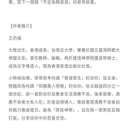
筆，寫下一個個「不足為精英道」的尋常故事。
【作者簡介】
王礽福
大陸出生，香港成長，台灣念大學，畢業於國立臺灣師範大
學國文系。曾任教師、編輯，再於建道神學院獲道學碩士，
成為文字傳道人，現為香港宣道出版社社長。
小時候信佛，常常思考何謂「普渡眾生」的信仰；信主後，
問題改為何謂「但願萬人得救」的信仰。信主超過四分之一
個世紀，卻一直對信仰及教會生活適應不良。後來發覺，適
應不良者大有人在；於是自憐憐人，嘗試書寫適應不良者如
何勉力敬虔度日，是為「蔗民神學」，旨在與一眾蔗民互相
打氣，分享信仰中的悲喜甘苦。