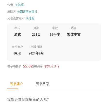
作者
王礽福
出版方
校園書房出版社
其他语言版本
简体版
格式
页数
字数
语言
流式
224页
63千字
繁体中文
文件大小
出版日期
863K
2024年9月
$5.82
$8.32
电子书售价
(约¥39.34)
图书简介
图书目录
我就是這個踩單車的人嗎？