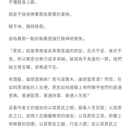
不懂輕身上路，
總是不捨地帶著那些累贅的事物，
騎不快，隨時跌倒，
卻為著那一點的執著而強打精神地微笑。
「蔗民」就是草根或具草根意識的庶民，先天不足、後天不
良，所以無意也無力追求卓越，被視為不長進的一群。他們
缺乏發言權，卻無處不在。
有頭髮，誰想當瘌痢？若可成實木，誰想當蔗渣？然而，在
如同蔗渣板的人生裡，蔗民如何經驗上帝所賜予他們的普通
恩典、普通智慧、普通快樂、普通人生呢？
且看作者王礽福如何以其蔗民之眼，窺看人世百態；以其蔗
民之口，追問人生顛簸無常的緣由；以其蔗民之耳，聆聽上
帝無聲的回應；以其蔗民之腳，行走人間；並以其蔗民之