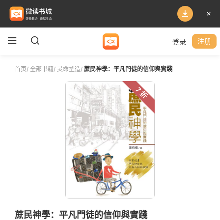
登录
注册
首页
/
全部书籍
/
灵命塑造
/
蔗民神學：平凡門徒的信仰與實踐
7 折
蔗民神學：平凡門徒的信仰與實踐