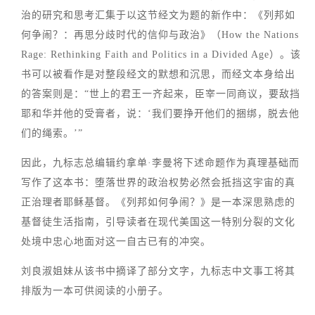
治的研究和思考汇集于以这节经文为题的新作中：《列邦如
何争闹？：再思分歧时代的信仰与政治》（How the Nations
Rage: Rethinking Faith and Politics in a Divided Age）。该
书可以被看作是对整段经文的默想和沉思，而经文本身给出
的答案则是：“世上的君王一齐起来，臣宰一同商议，要敌挡
耶和华并他的受膏者，说：‘我们要挣开他们的捆绑，脱去他
们的绳索。’”
因此，九标志总编辑约拿单·李曼将下述命题作为真理基础而
写作了这本书：堕落世界的政治权势必然会抵挡这宇宙的真
正治理者耶稣基督。《列邦如何争闹？》是一本深思熟虑的
基督徒生活指南，引导读者在现代美国这一特别分裂的文化
处境中忠心地面对这一自古已有的冲突。
刘良淑姐妹从该书中摘译了部分文字，九标志中文事工将其
排版为一本可供阅读的小册子。