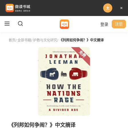
登录
注册
首页
/
全部书籍
/
护教与文化研究
/
《列邦如何争闹？》中文摘译
免费
《列邦如何争闹？》中文摘译