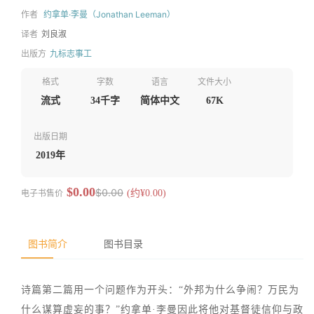
作者
约拿单·李曼（Jonathan Leeman）
译者
刘良淑
出版方
九标志事工
格式
字数
语言
文件大小
流式
34千字
简体中文
67K
出版日期
2019年
$0.00
$0.00
电子书售价
(约¥0.00)
图书简介
图书目录
诗篇第二篇用一个问题作为开头：“外邦为什么争闹？万民为
什么谋算虚妄的事？”约拿单·李曼因此将他对基督徒信仰与政