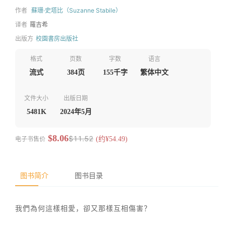
作者
蘇珊·史塔比（Suzanne Stabile）
译者
羅吉希
出版方
校園書房出版社
格式
页数
字数
语言
流式
384页
155千字
繁体中文
文件大小
出版日期
5481K
2024年5月
$8.06
$11.52
电子书售价
(约¥54.49)
图书简介
图书目录
我們為何這樣相愛，卻又那樣互相傷害？