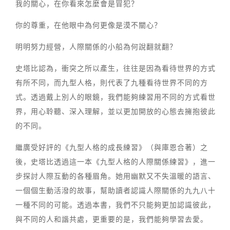
我的關心，在你看來怎麼會是冒犯？
你的尊重，在他眼中為何更像是漠不關心？
明明努力經營，人際關係的小船為何說翻就翻？
史塔比認為，衝突之所以產生，往往是因為看待世界的方式
有所不同，而九型人格，則代表了九種看待世界不同的方
式。透過戴上別人的眼鏡，我們能夠練習用不同的方式看世
界，用心聆聽、深入理解，並以更加開放的心態去擁抱彼此
的不同。
繼廣受好評的《九型人格的成長練習》（與庫恩合著）之
後，史塔比透過這一本《九型人格的人際關係練習》，進一
步探討人際互動的各種眉角。她用幽默又不失溫暖的語言、
一個個生動活潑的故事，幫助讀者認識人際關係的九九八十
一種不同的可能。透過本書，我們不只能夠更加認識彼此，
與不同的人和諧共處，更重要的是，我們能夠學習去愛。