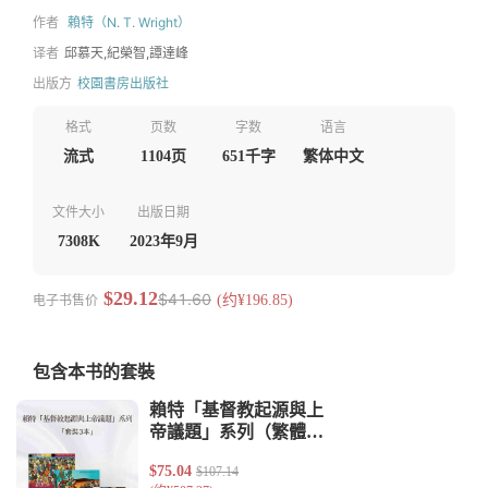
作者
賴特（N. T. Wright）
译者
邱慕天,紀榮智,譚達峰
出版方
校園書房出版社
格式
页数
字数
语言
流式
1104页
651千字
繁体中文
文件大小
出版日期
7308K
2023年9月
$29.12
$41.60
电子书售价
(约¥196.85)
包含本书的套裝