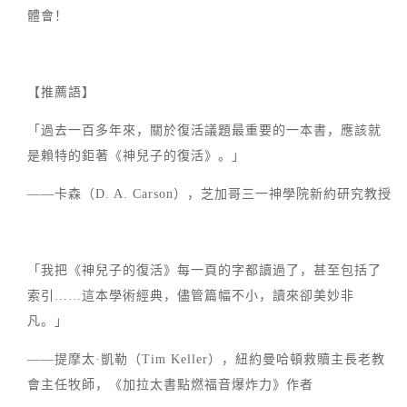
體會！
【推薦語】
「過去一百多年來，關於復活議題最重要的一本書，應該就
是賴特的鉅著《神兒子的復活》。」
——卡森（D. A. Carson），芝加哥三一神學院新約研究教授
「我把《神兒子的復活》每一頁的字都讀過了，甚至包括了
索引……這本學術經典，儘管篇幅不小，讀來卻美妙非
凡。」
——提摩太·凱勒（Tim Keller），紐約曼哈頓救贖主長老教
會主任牧師，《加拉太書點燃福音爆炸力》作者