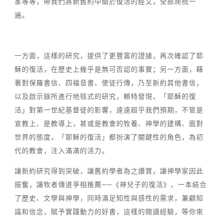
家等等，帶我們將新舊約中關於復活的經文，全部爬梳一
遍。
一方面，這樣的研究，提供了更豐富的證據，再次確認了耶
穌的復活，在歷史上幾乎是無可否認的事實；另一方面，藉
著對保羅書信、四福音書、使徒行傳，乃至新約其他書信，
以及啟示錄所進行地毯式的研究，賴特發現，「耶穌的復
活」對第一世紀基督徒的影響，遠遠超乎我們預期，不管是
宣教上、是教導上，甚或是教會的牧養、神學的建構、面對
世界的態度，「耶穌的復活」都扮演了關鍵性的角色，為初
代的教會，注入滿滿的活力。
讓新約研究得到突破，讓舊約學者為之讚賞，讓神學家因此
振奮，讓牧者傳道爭相推薦──《神兒子的復活》，一本結合
了歷史、文學與神學，同時滿足知性與感性的需求，兼顧知
識和信念，賦予實踐動力的好書，這樣的閱讀經驗，等你來