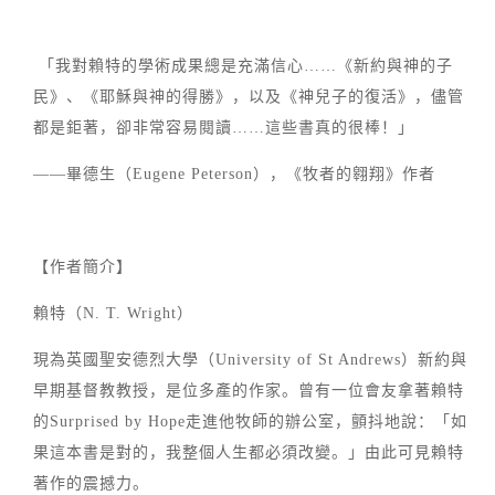
「我對賴特的學術成果總是充滿信心……《新約與神的子
民》、《耶穌與神的得勝》，以及《神兒子的復活》，儘管
都是鉅著，卻非常容易閱讀……這些書真的很棒！」
——畢德生（Eugene Peterson），《牧者的翱翔》作者
【作者簡介】
賴特（N. T. Wright）
現為英國聖安德烈大學（University of St Andrews）新約與
早期基督教教授，是位多產的作家。曾有一位會友拿著賴特
的Surprised by Hope走進他牧師的辦公室，顫抖地說：「如
果這本書是對的，我整個人生都必須改變。」由此可見賴特
著作的震撼力。