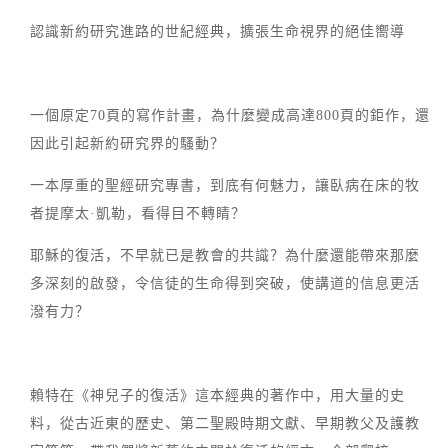
認識新約研究進路的世紀經典，擴張生命視界的絕佳嚮導
一個原定70頁的寫作計畫，為什麼變成高達800頁的鉅作，還
因此引起新約研究界的騷動？
一本厚重的聖經研究專書，到底有何魅力，讓臥病在床的牧
者提摩太·凱勒，看得目不轉睛？
耶穌的復活，不早就已是教會的共識？為什麼還能帶來那麼
多深刻的啟發，令信徒的生命得到突破，使講道的信息更活
潑有力？
賴特在《神兒子的復活》這本經典的著作中，用大量的史
料，從古近東的歷史、第二聖殿時期文獻、早期教父及護教