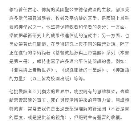
賴特曾任古老、傳統的英國聖公會德倫教區的主教，卻深受
許多當代福音派學者、牧者及平信徒的喜愛，是國際上最重
要的神學家之一。他堅持保持牧者和學者的身分；一方面，
樂於把學術研究上的成果帶進信徒的造就中；另一方面，也
勇於帶著信仰關懷，在學術研究上與不同的陣營對話。除了
正在進行的學術鉅著《基督教起源與上帝議題》系列（本書
是第三冊），賴特也寫了許多適合平信徒閱讀的書。例如：
《邪惡與上帝新世界》、《認識耶穌的十堂課》、《神話語
的力量》（以上皆為校園出版）等等。
他挑戰讀者回到猶太的世界中，跳脫既有的思維框架，去重
新思索耶穌的事工、死亡與復活所帶來的顛覆力量。閱讀賴
特的書，常常要我們走出過去聖經理解的舒適圈（不管是書
的厚度，或是提供新的視角），但絕對會有豐富的收穫。