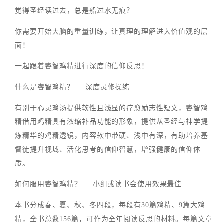
觉得圣经读过去，总是船过水无痕？
你需要开始大脑的重量训练，让真理的理解进入价值观的层
面！
一起跟着睿智鸡精进行深度的信仰反思！
什么是睿智鸡精？──深度灵修操练
有别于心灵鸡汤提供软性且浅显的疗愈励志性短文，睿智鸡
精借用鸡精具有浓缩补品功能的形象，提供从圣经与神学提
炼精华的鸡精透镜，内容软中带硬、浅中有深，有助培养基
督徒提升视域、活化思考的信仰智慧，增强健康的信仰体
质。
如何服用睿智鸡精？──小组或读书会使用效果最佳
本书分成春、夏、秋、冬四段，每段有30篇鸡精、9篇大鸡
精，全书总数156篇，可作为全年阅读反思的材料。每篇文章