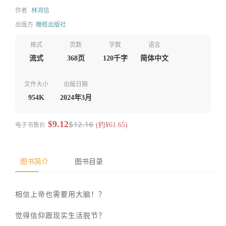
作者
林鸿信
出版方
橄榄出版社
格式
页数
字数
语言
流式
368页
120千字
简体中文
文件大小
出版日期
954K
2024年3月
$9.12
$12.16
电子书售价
(约¥61.65)
图书简介
图书目录
相信上帝也需要用大脑！？
觉得信仰跟现实生活脱节？