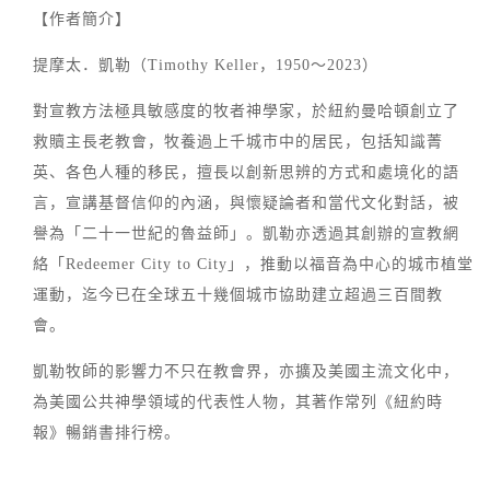
【作者簡介】
提摩太．凱勒（Timothy Keller，1950～2023）
對宣教方法極具敏感度的牧者神學家，於紐約曼哈頓創立了
救贖主長老教會，牧養過上千城市中的居民，包括知識菁
英、各色人種的移民，擅長以創新思辨的方式和處境化的語
言，宣講基督信仰的內涵，與懷疑論者和當代文化對話，被
譽為「二十一世紀的魯益師」。凱勒亦透過其創辦的宣教網
絡「Redeemer City to City」，推動以福音為中心的城市植堂
運動，迄今已在全球五十幾個城市協助建立超過三百間教
會。
凱勒牧師的影響力不只在教會界，亦擴及美國主流文化中，
為美國公共神學領域的代表性人物，其著作常列《紐約時
報》暢銷書排行榜。