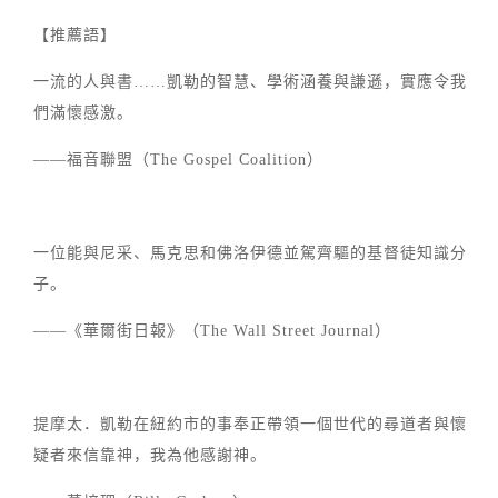
【推薦語】
一流的人與書……凱勒的智慧、學術涵養與謙遜，實應令我
們滿懷感激。
——福音聯盟（The Gospel Coalition）
一位能與尼采、馬克思和佛洛伊德並駕齊驅的基督徒知識分
子。
——《華爾街日報》（The Wall Street Journal）
提摩太．凱勒在紐約市的事奉正帶領一個世代的尋道者與懷
疑者來信靠神，我為他感謝神。