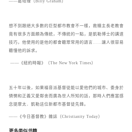
——葛培理（Billy Graham）
想不到跟絕大多數的巨型都市教會不一樣，救贖主長老教會
竟有很多方面頗為傳統，不傳統的一點，是凱勒博士的講道
技巧，他使用的是他的都會聽眾常用的語言……讓人很容易
聽懂他的訴求。
——《紐約時報》（The New York Times）
五十年以後，如果福音派基督徒能以愛他們的城市、委身於
憐憫和正義又愛鄰舍而廣為世人所知的話，那時人們應當感
念提摩太．凱勒這位新都市基督徒先鋒。
——《今日基督教》雜誌（Christianity Today）
更多类似书籍