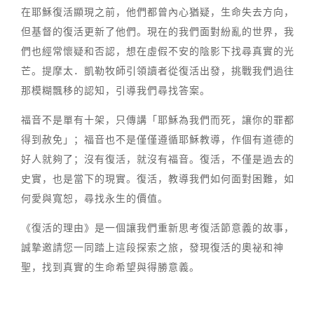
在耶穌復活顯現之前，他們都曾內心猶疑，生命失去方向，
但基督的復活更新了他們。現在的我們面對紛亂的世界，我
們也經常懷疑和否認，想在虛假不安的陰影下找尋真實的光
芒。提摩太．凱勒牧師引領讀者從復活出發，挑戰我們過往
那模糊飄移的認知，引導我們尋找答案。
福音不是單有十架，只傳講「耶穌為我們而死，讓你的罪都
得到赦免」；福音也不是僅僅遵循耶穌教導，作個有道德的
好人就夠了；沒有復活，就沒有福音。復活，不僅是過去的
史實，也是當下的現實。復活，教導我們如何面對困難，如
何愛與寬恕，尋找永生的價值。
《復活的理由》是一個讓我們重新思考復活節意義的故事，
誠摯邀請您一同踏上這段探索之旅，發現復活的奧祕和神
聖，找到真實的生命希望與得勝意義。