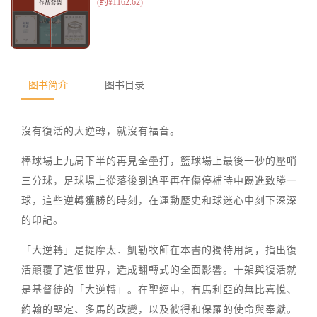
图书简介
图书目录
沒有復活的大逆轉，就沒有福音。
棒球場上九局下半的再見全壘打，籃球場上最後一秒的壓哨
三分球，足球場上從落後到追平再在傷停補時中踢進致勝一
球，這些逆轉獲勝的時刻，在運動歷史和球迷心中刻下深深
的印記。
「大逆轉」是提摩太．凱勒牧師在本書的獨特用詞，指出復
活顛覆了這個世界，造成翻轉式的全面影響。十架與復活就
是基督徒的「大逆轉」。在聖經中，有馬利亞的無比喜悅、
約翰的堅定、多馬的改變，以及彼得和保羅的使命與奉獻。