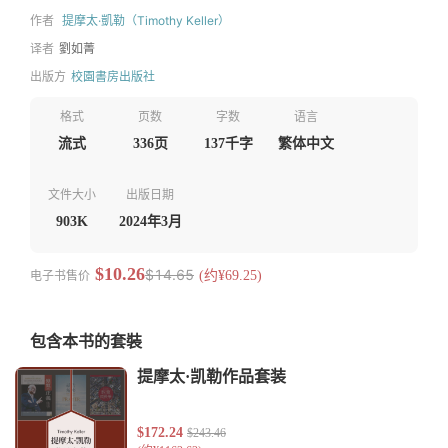
作者
提摩太·凱勒（Timothy Keller）
译者
劉如菁
出版方
校園書房出版社
格式
页数
字数
语言
流式
336页
137千字
繁体中文
文件大小
出版日期
903K
2024年3月
$10.26
$14.65
电子书售价
(约¥69.25)
包含本书的套裝