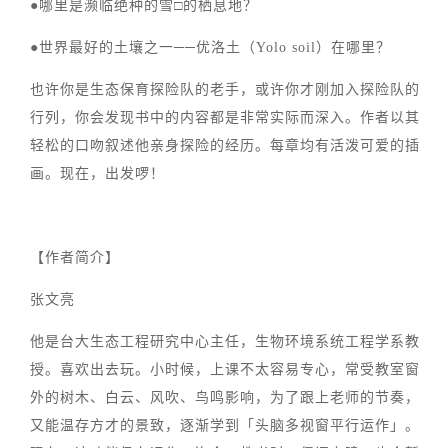
●哪里是濒临绝种的雪□的栖息地？
●世界最好的土壤之一──优洛土（Yolo soil）在哪里？
也许你是生态保育探险队的老手，或许你才刚加入探险队的
行列，你会发现书中的内容都是非常实际而深入。作者以其
轻松的口吻叙述他亲身探险的经历。每章均有活泼可爱的插
画。现在，出发啰！
【作者简介】
张文亮
他是台大生态工程研究中心主任，生物环境系统工程学系教
授。喜欢出去玩。小时候，上课不太容易专心，常受教室窗
外的树木、白云、风吹、鸟鸣影响，为了跟上老师的节奏，
又能温存方才的景致，逐渐学到「头脑多视窗平行运作」。