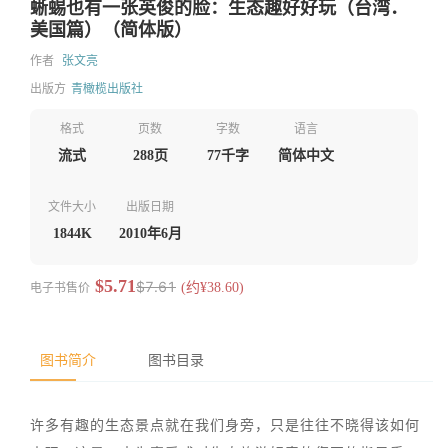
蜥蜴也有一张英俊的脸：生态趣好好玩（台湾．
美国篇）（简体版）
作者
张文亮
出版方
青橄榄出版社
格式
页数
字数
语言
流式
288页
77千字
简体中文
文件大小
出版日期
1844K
2010年6月
$5.71
$7.61
电子书售价
(约¥38.60)
图书简介
图书目录
许多有趣的生态景点就在我们身旁，只是往往不晓得该如何