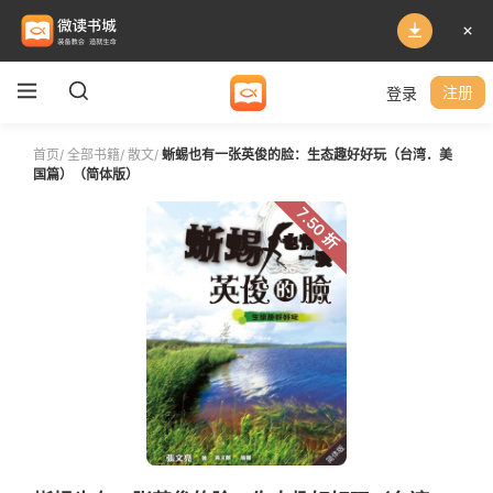
登录
注册
首页
/
全部书籍
/
散文
/
蜥蜴也有一张英俊的脸：生态趣好好玩（台湾．美
国篇）（简体版）
7.50 折