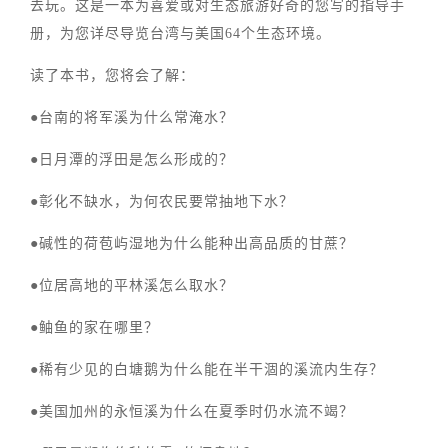
去玩。这是一本为喜爱或对生态旅游好奇的您写的指导手
册，为您详尽导览台湾与美国64个生态环境。
读了本书，您将会了解：
●台南的将军溪为什么常淹水？
●日月潭的浮田是怎么形成的？
●彰化不缺水，为何农民要常抽地下水？
●碱性的荷苞屿湿地为什么能种出高品质的甘蔗？
●位居高地的平林溪怎么取水？
●鲉鱼的家在哪里？
●稀有少见的白塘鹅为什么能在半干涸的溪流内生存？
●美国加州的永恒溪为什么在夏季时仍水流不竭？