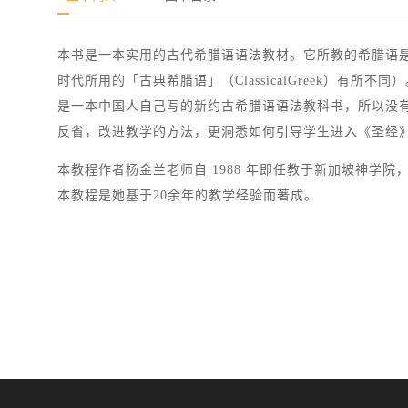
本书是一本实用的古代希腊语语法教材。它所教的希腊语是公
时代所用的「古典希腊语」（ClassicalGreek）有所
是一本中国人自己写的新约古希腊语语法教科书，所以没
反省，改进教学的方法，更洞悉如何引导学生进入《圣经
本教程作者杨金兰老师自 1988 年即任教于新加坡神
本教程是她基于20余年的教学经验而著成。