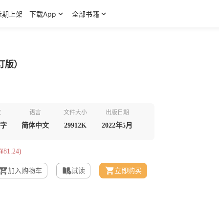
近期上架
下载App
全部书籍
订版）
数
语言
文件大小
出版日期
千字
简体中文
29912K
2022年5月
¥81.24)
加入购物车
试读
立即购买