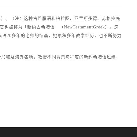
ek）。（注：这种古希腊语和柏拉图、亚里斯多德、苏格拉底
称为「新约古希腊语」（NewTestamentGreek）。这
语20多年的老师的结晶，她累积多年教学经历，也不断努力
在新加坡及海外各地，教授不同背景与程度的新约希腊语班级，