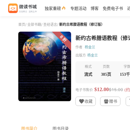
独家重磅
专题活动
博客
免费电子书
首页
/
全部书籍
/
圣经语言
/
新约古希腊语教程（修订版）
8 折
新约古希腊语教程（修
作者
杨金兰
出版方
杨金兰
格式
页数
字
流式
385页
153
$12.00
$15.00
电子书售价
(约
收藏
赠书
图书简介
图书目录