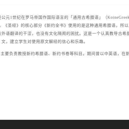
元1世纪在罗马帝国作国际语言的「通用古希腊语」（KoineGre
不同）。《圣经》的核心部分《新约全书》使用的是这种通用希腊语，所以它也被
有外语翻译的干涩，也没有文化隔阂的困扰。这是一个认真教导古希腊
》文，建立学生对使用原文解经的信心和乐趣。
学院，主要负责教授新约希腊语、新约书卷等科目。期间曾以中英语，