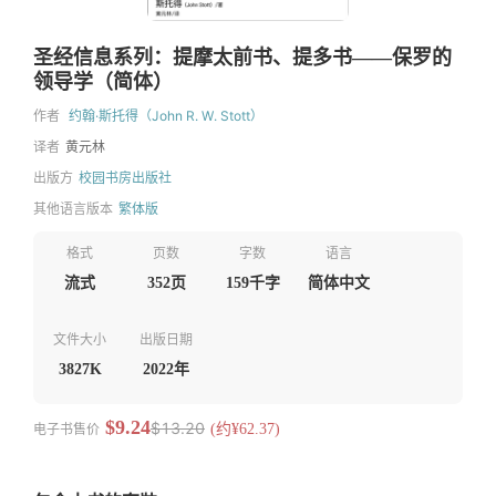
圣经信息系列：提摩太前书、提多书——保罗的
领导学（简体）
作者
约翰·斯托得（John R. W. Stott）
译者
黄元林
出版方
校园书房出版社
其他语言版本
繁体版
格式
页数
字数
语言
流式
352页
159千字
简体中文
文件大小
出版日期
3827K
2022年
$9.24
$13.20
电子书售价
(约¥62.37)