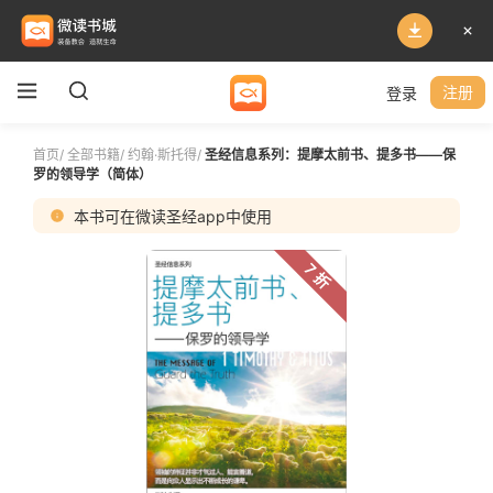
登录
注册
首页
/
全部书籍
/
约翰·斯托得
/
圣经信息系列：提摩太前书、提多书——保
罗的领导学（简体）
本书可在微读圣经app中使用
7 折