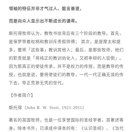
领袖的特征并非才气过人、能言善道，
而是向众人显示出不断成长的谦卑。
斯托得牧师认为，教牧书信背后有三个阶段的教导。首先，
是保罗带着权柄和教训斥责假师傅； 其次，是提摩太和提
多，要将「这些事」教训其他人；最后，是那些牧师，他们
的职责就是「将纯正的教训劝化人，又把争辩的人驳倒」。
因为那真正的使徒传承，并不是权力的传授，而是教导的传
授，也就是说，要将使徒们的教导，一代一代正确无误的传
下去，导正荒渺无凭的世代。
【作者简介】
斯托得（John R. W. Stott, 1921-2011）
著名的英国牧师，也是一位享誉国际的圣经学者，其著述等
身。除本书外，已译成中译本的有：《认识圣经》、《当代